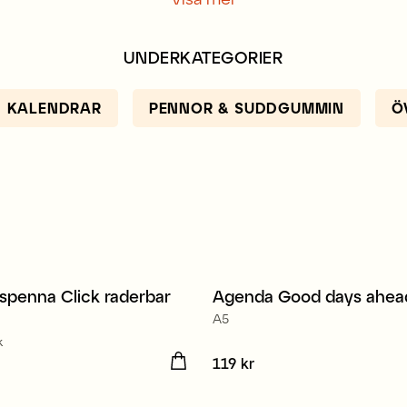
UNDERKATEGORIER
KALENDRAR
PENNOR & SUDDGUMMIN
Ö
spenna Click raderbar
Agenda Good days ahea
t
Nyhet
A5
k
 kr
Pris
119 kr
:
119 kr