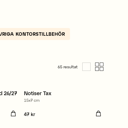
VRIGA KONTORSTILLBEHÖR
65
resultat
d 26/27
Notiser Tax
Nyhet
15x7 cm
Pris
47 kr
:
47 kr