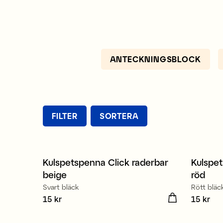
ANTECKNINGSBLOCK
FILTER
SORTERA
Kulspetspenna Click raderbar
Kulspet
Nyhet
Nyhe
beige
röd
Svart bläck
Rött bläc
Pris
15 kr
:
15 kr
Pris
15 kr
:
15