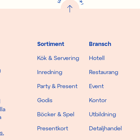
U
P
!
Sortiment
Bransch
Kök & Servering
Hotell
g
Inredning
Restaurang
Party & Present
Event
Godis
Kontor
d
lla
Böcker & Spel
Utbildning
a
Presentkort
Detaljhandel
as
,