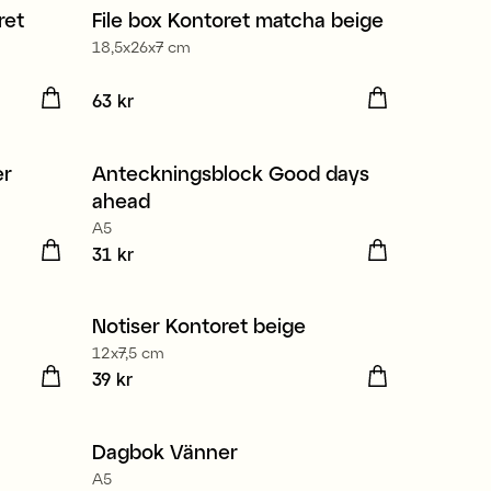
ret
File box Kontoret matcha beige
Nyhet
18,5x26x7 cm
Pris
63 kr
:
63 kr
er
Anteckningsblock Good days
Nyhet
ahead
A5
Pris
31 kr
:
31 kr
Notiser Kontoret beige
Nyhet
12x7,5 cm
Pris
39 kr
:
39 kr
Dagbok Vänner
Nyhet
A5