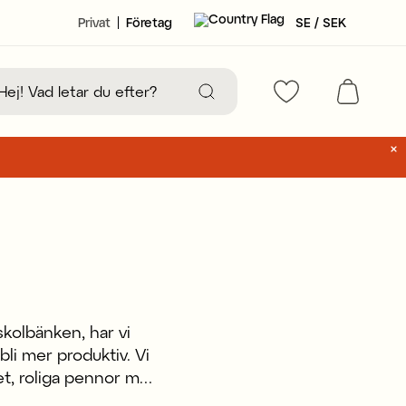
Privat
Företag
SE / SEK
skolbänken, har vi
li mer produktiv. Vi
het, roliga pennor men
ing.