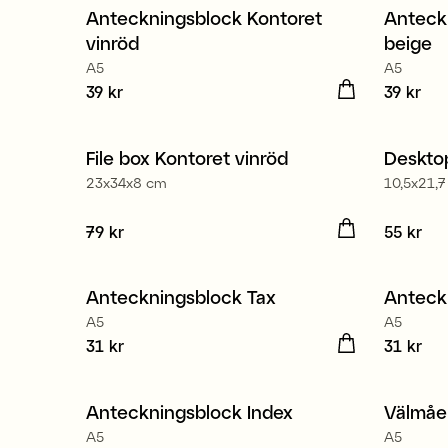
Anteckningsblock Kontoret
Anteck
Nyhet
Nyhe
vinröd
beige
A5
A5
Pris
39 kr
:
39 kr
Pris
39 kr
:
39 
File box Kontoret vinröd
Desktop
Nyhet
Nyhe
23x34x8 cm
10,5x21,
Pris
79 kr
:
79 kr
Pris
55 kr
:
55
Anteckningsblock Tax
Anteck
Nyhet
Nyhe
A5
A5
Pris
31 kr
:
31 kr
Pris
31 kr
:
31
Anteckningsblock Index
Välmåe
Nyhet
Nyhe
A5
A5