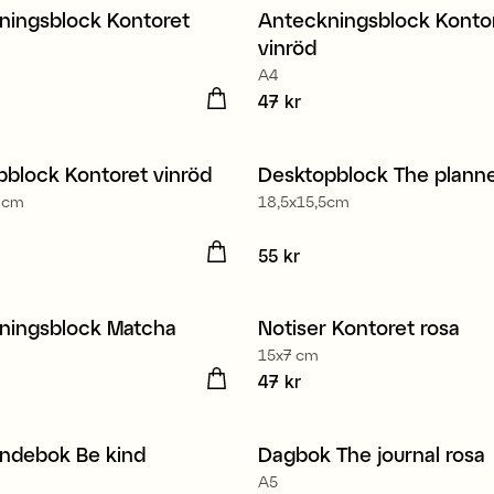
ningsblock Kontoret
Anteckningsblock Konto
t
Nyhet
vinröd
A4
kr
Pris
47 kr
:
47 kr
block Kontoret vinröd
Desktopblock The plann
t
Nyhet
7 cm
18,5x15,5cm
 kr
Pris
55 kr
:
55 kr
ningsblock Matcha
Notiser Kontoret rosa
t
Nyhet
15x7 cm
 kr
Pris
47 kr
:
47 kr
ndebok Be kind
Dagbok The journal rosa
t
Nyhet
A5