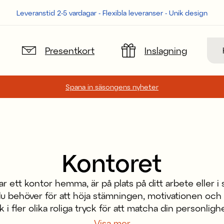
Leveranstid 2-5 vardagar - Flexibla leveranser - Unik design
Sök
Presentkort
Inslagning
Spana in säsongens nyheter
Kontoret
 ett kontor hemma, är på plats på ditt arbete eller i 
u behöver för att höja stämningen, motivationen och b
i fler olika roliga tryck för att matcha din personlig
så vanliga blyertspennor och kalendrar för din planer
Visa mer