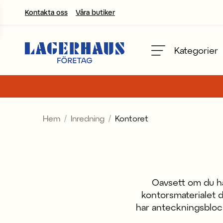
Kontakta oss
Våra butiker
Välj språk / valuta
Kategorier
DK / EUR
FI / EUR
Hem
Inredning
Kontoret
NO / NKR
SE / SEK
Oavsett om du har
kontorsmaterialet d
har anteckningsblock 
ock