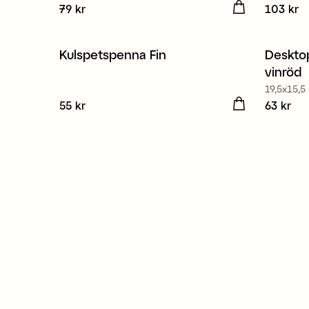
Pris
79 kr
:
79 kr
Pris
103 kr
:
10
Kulspetspenna Fin
Deskto
Nyhet
Nyhe
vinröd
19,5x15,5
Pris
55 kr
:
55 kr
Pris
63 kr
:
63