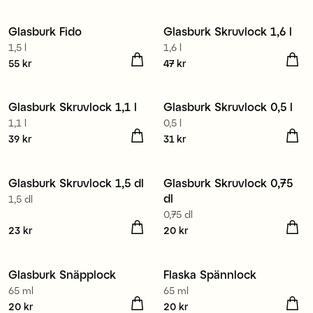
Glasburk Fido
Glasburk Skruvlock 1,6 l
1,5 l
1,6 l
Pris
55 kr
:
55 kr
Pris
47 kr
:
47 kr
Glasburk Skruvlock 1,1 l
Glasburk Skruvlock 0,5 l
1,1 l
0,5 l
Pris
39 kr
:
39 kr
Pris
31 kr
:
31 kr
Glasburk Skruvlock 1,5 dl
Glasburk Skruvlock 0,75
dl
1,5 dl
0,75 dl
Pris
23 kr
:
23 kr
Pris
20 kr
:
20 kr
Glasburk Snäpplock
Flaska Spännlock
65 ml
65 ml
Pris
20 kr
:
20 kr
Pris
20 kr
:
20 kr