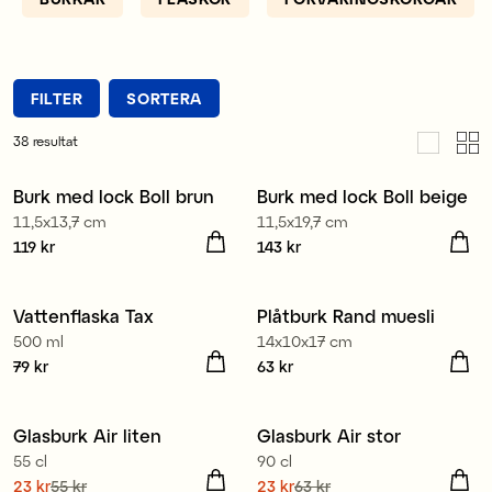
FILTER
SORTERA
38
resultat
Burk med lock Boll brun
Burk med lock Boll beige
Nyhet
Nyhet
11,5x13,7 cm
11,5x19,7 cm
Pris
119 kr
:
119 kr
Pris
143 kr
:
143 kr
Vattenflaska Tax
Plåtburk Rand muesli
Nyhet
500 ml
14x10x17 cm
Pris
79 kr
:
79 kr
Pris
63 kr
:
63 kr
Glasburk Air liten
Glasburk Air stor
55 cl
90 cl
Nuvarande pris
23 kr
55 kr
:
Nuvarande pris
23 kr
63 kr
: