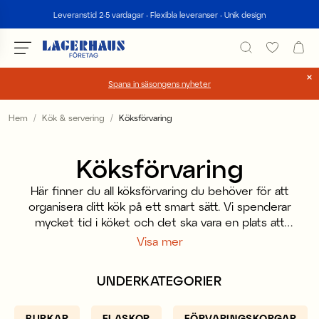
Sök
Leveranstid 2-5 vardagar - Flexibla leveranser - Unik design
Spana in säsongens nyheter
Välj språk / valuta
Hem
Kök & servering
Köksförvaring
DK / EUR
Köksförvaring
FI / EUR
Här finner du all köksförvaring du behöver för att
NO / NKR
organisera ditt kök på ett smart sätt. Vi spenderar
mycket tid i köket och det ska vara en plats att
SE / SEK
trivas på. Genom att sortera och organisera i köket
Visa mer
minskar stressen och det blir en lugnare plats att
vara på. För visst är det trevligare med exempelvis
UNDERKATEGORIER
sylt, havregryn eller helgens bärskörd i någon av
våra fina glasburkar.
BURKAR
FLASKOR
FÖRVARINGSKORGAR