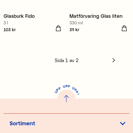
Glasburk Fido
Matförvaring Glas liten
3 l
330 ml
Pris
103 kr
:
103 kr
Pris
39 kr
:
39 kr
Sida
1
av
2
P
U
P
U
P
P
P
U
P
!
Sortiment