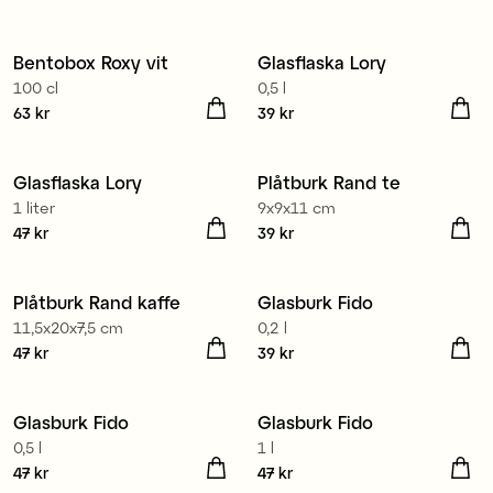
23 kr
Tidigare pris
:
55 kr
23 kr
Tidigare pris
:
63 kr
Bentobox Roxy vit
Glasflaska Lory
100 cl
0,5 l
Pris
63 kr
:
63 kr
Pris
39 kr
:
39 kr
Glasflaska Lory
Plåtburk Rand te
1 liter
9x9x11 cm
Pris
47 kr
:
47 kr
Pris
39 kr
:
39 kr
Plåtburk Rand kaffe
Glasburk Fido
11,5x20x7,5 cm
0,2 l
Pris
47 kr
:
47 kr
Pris
39 kr
:
39 kr
Glasburk Fido
Glasburk Fido
0,5 l
1 l
Pris
47 kr
:
47 kr
Pris
47 kr
:
47 kr