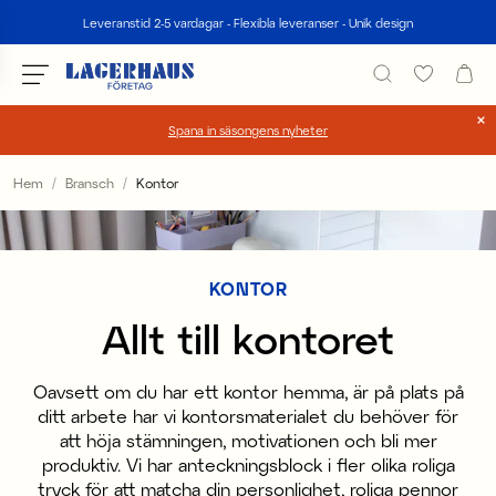
Sök
Leveranstid 2-5 vardagar - Flexibla leveranser - Unik design
Spana in säsongens nyheter
Välj språk / valuta
Hem
Bransch
Kontor
DK / EUR
FI / EUR
KONTOR
NO / NKR
Allt till kontoret
SE / SEK
Oavsett om du har ett kontor hemma, är på plats på
ditt arbete har vi kontorsmaterialet du behöver för
att höja stämningen, motivationen och bli mer
produktiv. Vi har anteckningsblock i fler olika roliga
tryck för att matcha din personlighet, roliga pennor