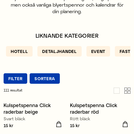
men också vanliga blyertspennor och kalendrar för
din planering.
LIKNANDE KATEGORIER
HOTELL
DETALJHANDEL
EVENT
FASTI
FILTER
SORTERA
111
resultat
Kulspetspenna Click
Kulspetspenna Click
Nyhet
Nyhet
raderbar beige
raderbar röd
Svart bläck
Rött bläck
Pris
15 kr
:
15 kr
Pris
15 kr
:
15 kr