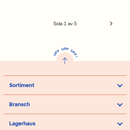
Sida
1
av
5
P
U
P
U
P
P
P
U
P
!
Sortiment
Bransch
Lagerhaus