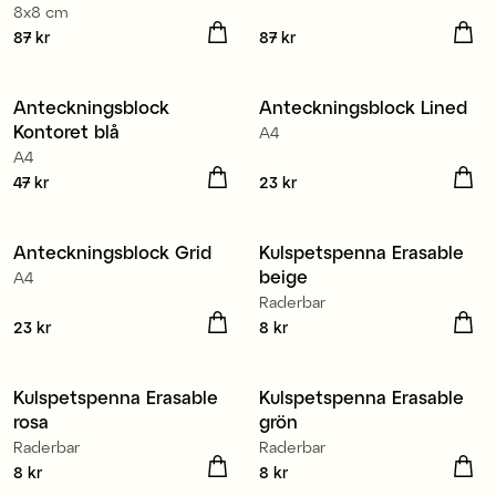
8x8 cm
Pris
87 kr
:
87 kr
Pris
87 kr
:
87 kr
Anteckningsblock
Anteckningsblock Lined
Kontoret blå
A4
A4
Pris
47 kr
:
47 kr
Pris
23 kr
:
23 kr
Anteckningsblock Grid
Kulspetspenna Erasable
beige
A4
Raderbar
Pris
23 kr
:
23 kr
Pris
8 kr
:
8 kr
Kulspetspenna Erasable
Kulspetspenna Erasable
rosa
grön
Raderbar
Raderbar
Pris
8 kr
:
8 kr
Pris
8 kr
:
8 kr