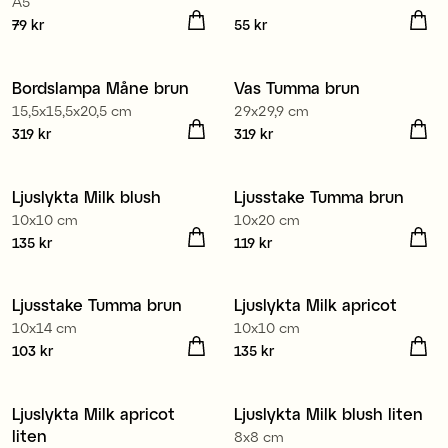
A5
Pris
79 kr
:
79 kr
Pris
55 kr
:
55 kr
Bordslampa Måne brun
Vas Tumma brun
Nyhet
15,5x15,5x20,5 cm
29x29,9 cm
Pris
319 kr
:
319 kr
Pris
319 kr
:
319 kr
Ljuslykta Milk blush
Ljusstake Tumma brun
10x10 cm
10x20 cm
Pris
135 kr
:
135 kr
Pris
119 kr
:
119 kr
Ljusstake Tumma brun
Ljuslykta Milk apricot
10x14 cm
10x10 cm
Pris
103 kr
:
103 kr
Pris
135 kr
:
135 kr
Ljuslykta Milk apricot
Ljuslykta Milk blush liten
liten
8x8 cm