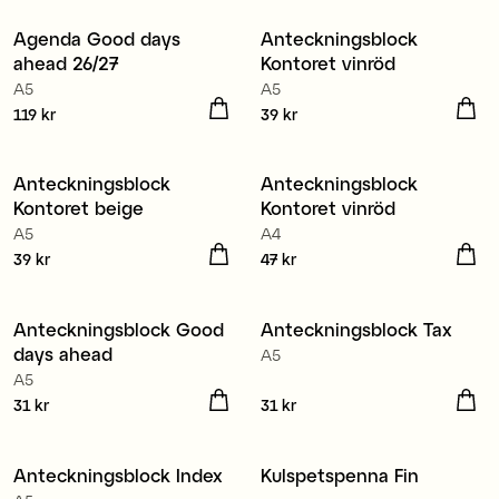
Agenda Good days
Anteckningsblock
Nyhet
Nyhet
ahead 26/27
Kontoret vinröd
A5
A5
Pris
119 kr
:
119 kr
Pris
39 kr
:
39 kr
Anteckningsblock
Anteckningsblock
Nyhet
Nyhet
Kontoret beige
Kontoret vinröd
A5
A4
Pris
39 kr
:
39 kr
Pris
47 kr
:
47 kr
Anteckningsblock Good
Anteckningsblock Tax
Nyhet
Nyhet
days ahead
A5
A5
Pris
31 kr
:
31 kr
Pris
31 kr
:
31 kr
Anteckningsblock Index
Kulspetspenna Fin
Nyhet
Nyhet