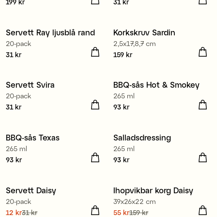
Pris
199 kr
:
199 kr
Pris
31 kr
:
31 kr
Tillverkad i Europa
Servett Ray ljusblå rand
Korkskruv Sardin
20-pack
2,5x17,8,7 cm
Pris
31 kr
:
31 kr
Pris
159 kr
:
159 kr
Tillverkad i Europa
Servett Svira
BBQ-sås Hot & Smokey
20-pack
265 ml
Pris
31 kr
:
31 kr
Pris
93 kr
:
93 kr
BBQ-sås Texas
Salladsdressing
265 ml
265 ml
Pris
93 kr
:
93 kr
Pris
93 kr
:
93 kr
Tillverkad i Europa
Servett Daisy
Ihopvikbar korg Daisy
20-pack
39x26x22 cm
Nuvarande pris
12 kr
31 kr
:
Nuvarande pris
55 kr
159 kr
: