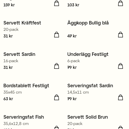
Pris
159 kr
:
159 kr
Pris
103 kr
:
103 kr
Tillverkad i Europa
Servett Kräftfest
Äggkopp Bullig blå
Nyhet
20-pack
Pris
31 kr
:
31 kr
Pris
47 kr
:
47 kr
Tillverkad i Europa
Servett Sardin
Underlägg Festligt
16-pack
6-pack
Pris
31 kr
:
31 kr
Pris
79 kr
:
79 kr
100% ekologisk bomull
Bordstablett Festligt
Serveringsfat Sardin
35x45 cm
14,5x11 cm
Pris
63 kr
:
63 kr
Pris
79 kr
:
79 kr
Tillverkad i Europa
Serveringsfat Fish
Servett Solid Brun
35,6x12,8 cm
20-pack