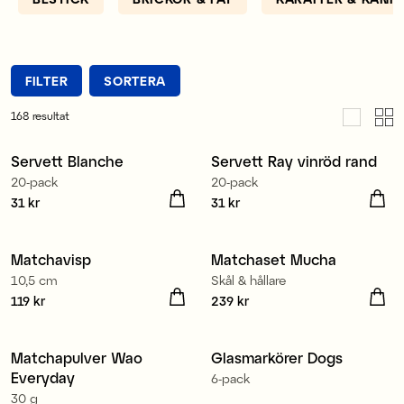
Lagerhaus har de rätta tillbehören som brickor och
fat för att du ska lyckas. Skapa en mer aptitlig
måltid genom en snygg servering och bjud över
vänner och familj till en härlig middag.
FILTER
SORTERA
168
resultat
Tillverkad i Europa
Tillverkad i Europa
Servett Blanche
Servett Ray vinröd rand
Nyhet
Nyhet
20-pack
20-pack
Pris
31 kr
:
31 kr
Pris
31 kr
:
31 kr
Matchavisp
Matchaset Mucha
Nyhet
Nyhet
10,5 cm
Skål & hållare
Pris
119 kr
:
119 kr
Pris
239 kr
:
239 kr
Matchapulver Wao
Glasmarkörer Dogs
Nyhet
Nyhet
Everyday
6-pack
30 g