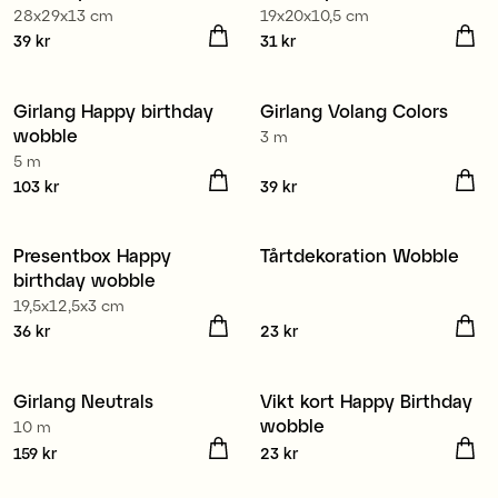
28x29x13 cm
19x20x10,5 cm
Pris
39 kr
:
39 kr
Pris
31 kr
:
31 kr
Girlang Happy birthday
Girlang Volang Colors
wobble
3 m
5 m
Pris
103 kr
:
103 kr
Pris
39 kr
:
39 kr
Presentbox Happy
Tårtdekoration Wobble
birthday wobble
19,5x12,5x3 cm
Pris
36 kr
:
36 kr
Pris
23 kr
:
23 kr
Girlang Neutrals
Vikt kort Happy Birthday
wobble
10 m
Pris
159 kr
:
159 kr
Pris
23 kr
:
23 kr