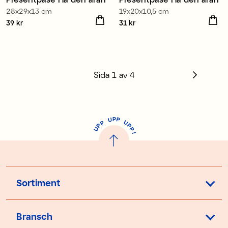
28x29x13 cm
19x20x10,5 cm
Pris
39 kr
:
39 kr
Pris
31 kr
:
31 kr
Sida
1
av
4
P
U
P
U
P
P
P
U
P
!
Sortiment
Bransch