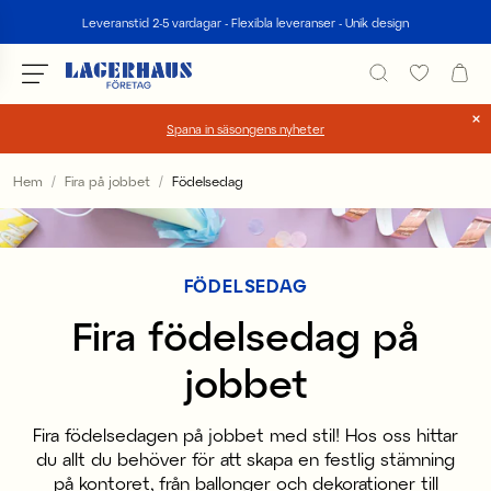
Sök
Leveranstid 2-5 vardagar - Flexibla leveranser - Unik design
Spana in säsongens nyheter
Välj språk / valuta
Hem
Fira på jobbet
Födelsedag
DK / EUR
FI / EUR
FÖDELSEDAG
NO / NKR
Fira födelsedag på
SE / SEK
jobbet
Fira födelsedagen på jobbet med stil! Hos oss hittar
du allt du behöver för att skapa en festlig stämning
på kontoret, från ballonger och dekorationer till