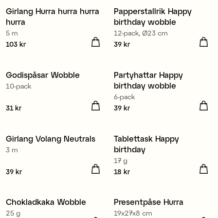
Girlang Hurra hurra hurra
Papperstallrik Happy
hurra
birthday wobble
5 m
12-pack, Ø23 cm
Pris
103 kr
:
103 kr
Pris
39 kr
:
39 kr
Godispåsar Wobble
Partyhattar Happy
birthday wobble
10-pack
6-pack
Pris
31 kr
:
31 kr
Pris
39 kr
:
39 kr
Girlang Volang Neutrals
Tablettask Happy
birthday
3 m
17 g
Pris
39 kr
:
39 kr
Pris
18 kr
:
18 kr
Chokladkaka Wobble
Presentpåse Hurra
25 g
19x27x8 cm