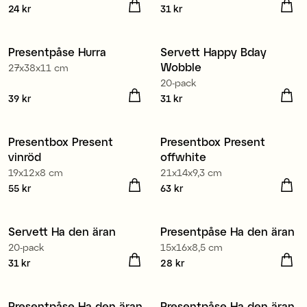
Pris
24 kr
:
24 kr
Pris
31 kr
:
31 kr
Tillverkad i Europa
Presentpåse Hurra
Servett Happy Bday
Wobble
27x38x11 cm
20-pack
Pris
39 kr
:
39 kr
Pris
31 kr
:
31 kr
Presentbox Present
Presentbox Present
vinröd
offwhite
19x12x8 cm
21x14x9,3 cm
Pris
55 kr
:
55 kr
Pris
63 kr
:
63 kr
Tillverkad i Europa
Servett Ha den äran
Presentpåse Ha den äran
20-pack
15x16x8,5 cm
Pris
31 kr
:
31 kr
Pris
28 kr
:
28 kr
Presentpåse Ha den äran
Presentpåse Ha den äran