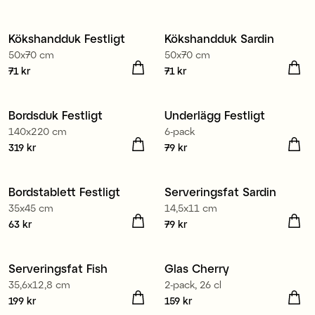
100% ekologisk bomull
100% ekologisk bomull
Kökshandduk Festligt
Kökshandduk Sardin
50x70 cm
50x70 cm
Pris
71 kr
:
71 kr
Pris
71 kr
:
71 kr
100% ekologisk bomull
Bordsduk Festligt
Underlägg Festligt
140x220 cm
6-pack
Pris
319 kr
:
319 kr
Pris
79 kr
:
79 kr
100% ekologisk bomull
Bordstablett Festligt
Serveringsfat Sardin
35x45 cm
14,5x11 cm
Pris
63 kr
:
63 kr
Pris
79 kr
:
79 kr
Serveringsfat Fish
Glas Cherry
35,6x12,8 cm
2-pack, 26 cl
Pris
199 kr
:
199 kr
Pris
159 kr
:
159 kr