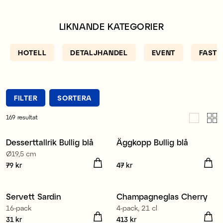
LIKNANDE KATEGORIER
HOTELL
DETALJHANDEL
EVENT
FASTI
FILTER
SORTERA
169
resultat
Desserttallrik Bullig blå
Äggkopp Bullig blå
Ø19,5 cm
Pris
79 kr
:
79 kr
Pris
47 kr
:
47 kr
Tillverkad i Europa
Servett Sardin
Champagneglas Cherry
16-pack
4-pack, 21 cl
Pris
31 kr
:
31 kr
Pris
413 kr
:
413 kr