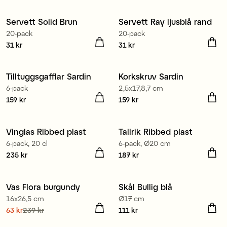
Tillverkad i Europa
Tillverkad i Europa
Servett Solid Brun
Servett Ray ljusblå rand
20-pack
20-pack
Pris
31 kr
:
31 kr
Pris
31 kr
:
31 kr
Tilltuggsgafflar Sardin
Korkskruv Sardin
6-pack
2,5x17,8,7 cm
Pris
159 kr
:
159 kr
Pris
159 kr
:
159 kr
Vinglas Ribbed plast
Tallrik Ribbed plast
6-pack, 20 cl
6-pack, Ø20 cm
Pris
235 kr
:
235 kr
Pris
187 kr
:
187 kr
Vas Flora burgundy
Skål Bullig blå
16x26,5 cm
Ø17 cm
Nuvarande pris
63 kr
239 kr
:
Pris
111 kr
:
111 kr
63 kr
Tidigare pris
:
239 kr