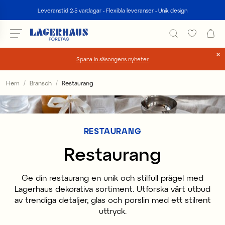
Sök
Leveranstid 2-5 vardagar - Flexibla leveranser - Unik design
Spana in säsongens nyheter
Välj språk / valuta
Hem
Bransch
Restaurang
DK / EUR
FI / EUR
RESTAURANG
NO / NKR
Restaurang
SE / SEK
Ge din restaurang en unik och stilfull prägel med
Lagerhaus dekorativa sortiment. Utforska vårt utbud
av trendiga detaljer, glas och porslin med ett stilrent
uttryck.