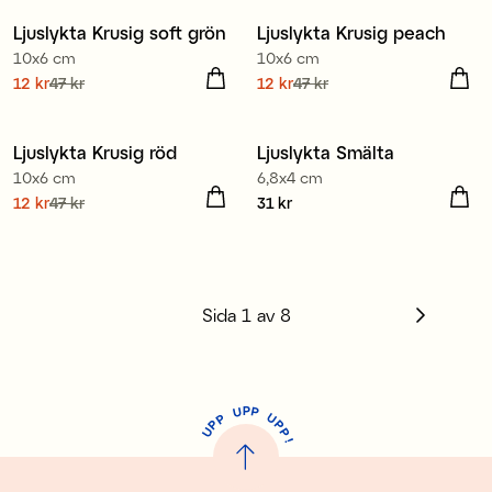
Ljuslykta Krusig soft grön
Ljuslykta Krusig peach
10x6 cm
10x6 cm
Nuvarande pris
12 kr
47 kr
:
Nuvarande pris
12 kr
47 kr
:
12 kr
Tidigare pris
:
47 kr
12 kr
Tidigare pris
:
47 kr
Ljuslykta Krusig röd
Ljuslykta Smälta
10x6 cm
6,8x4 cm
Nuvarande pris
12 kr
47 kr
:
Pris
31 kr
:
31 kr
12 kr
Tidigare pris
:
47 kr
Sida
1
av
8
P
U
P
U
P
P
P
U
P
!