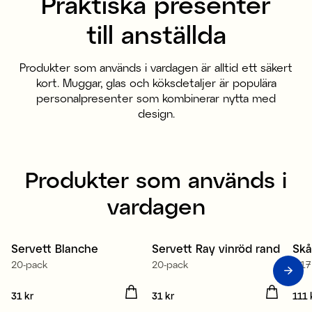
Praktiska presenter
till anställda
Produkter som används i vardagen är alltid ett säkert
kort. Muggar, glas och köksdetaljer är populära
personalpresenter som kombinerar nytta med
design.
Produkter som används i
vardagen
Tillverkad i Europa
Tillverkad i Europa
Servett Blanche
Servett Ray vinröd rand
Skå
Nyhet
Nyhet
N
20-pack
20-pack
Ø17
Pris
31 kr
:
31 kr
Pris
31 kr
:
31 kr
Pris
111 