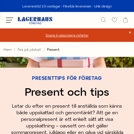
Sök
Leveranstid 2-5 vardagar - Flexibla leveranser - Unik design
Spana in säsongens nyheter
Välj språk / valuta
Hem
Fira på jobbet
Present
DK / EUR
FI / EUR
PRESENTTIPS FÖR FÖRETAG
NO / NKR
Present och tips
SE / SEK
Letar du efter en present till anställda som känns
både uppskattad och genomtänkt? Att ge en
personalpresent är ett enkelt sätt att visa
uppskattning – oavsett om det gäller
sommarpresent, julklapp eller en gåva vid särskilda