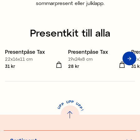
sommarpresent eller julklapp.
Presentkit till alla
Presentpåse Tax
Presentpåse Tax
Pre
Nyhet
Nyhet
N
22x16x11 cm
19x24x8 cm
22x
Pris
31 kr
:
31 kr
Pris
28 kr
:
28 kr
Pris
31 k
P
U
P
U
P
P
P
U
P
!