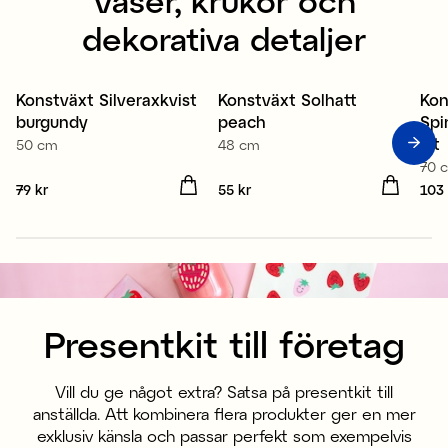
dekorativa detaljer
Konstväxt Silveraxkvist
Konstväxt Solhatt
Kon
Nyhet
Nyhet
N
burgundy
peach
Spi
vit
50 cm
48 cm
70 
Pris
79 kr
:
79 kr
Pris
55 kr
:
55 kr
Pris
103 
Presentkit till företag
Vill du ge något extra? Satsa på presentkit till
anställda. Att kombinera flera produkter ger en mer
exklusiv känsla och passar perfekt som exempelvis