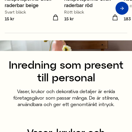
raderbar beige
raderbar röd
66 
Svart bläck
Rött bläck
Pris
15 kr
:
15 kr
Pris
15 kr
:
15 kr
Pris
183 
Inredning som present
till personal
Vaser, krukor och dekorativa detaljer är enkla
företagsgåvor som passar många. De är stilrena,
användbara och ger ett genomtänkt intryck.
Vaser, krukor och