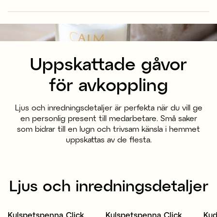
Uppskattade gåvor
för avkoppling
Ljus och inredningsdetaljer är perfekta när du vill ge
en personlig present till medarbetare. Små saker
som bidrar till en lugn och trivsam känsla i hemmet
uppskattas av de flesta.
Ljus och inredningsdetaljer
Kulspetspenna Click
Kulspetspenna Click
Kud
Nyhet
Nyhet
N