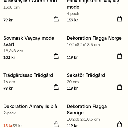
Väsksmycke Cherrie röd
Packningskuber Vaycay
Nyhet
mode
13x8 cm
4-pack
Pris
79 kr
:
79 kr
Pris
159 kr
:
159 kr
Sovmask Vaycay mode
Dekoration Flagga Norge
svart
10,2x8,2x18,5 cm
18,6x8 cm
Pris
103 kr
:
103 kr
Pris
119 kr
:
119 kr
Trädgårdssax Trädgård
Sekatör Trädgård
16 cm
20 cm
Pris
79 kr
:
79 kr
Pris
119 kr
:
119 kr
Dekoration Amaryllis blå
Dekoration Flagga
Sverige
2-pack
10,2x8,2x18,5 cm
Nuvarande pris
15 kr
39 kr
:
Pris
119 kr
:
119 kr