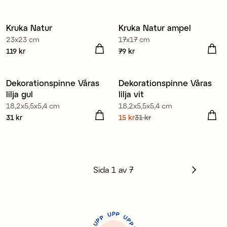
15 kr
Tidigare pris
:
39 kr
Kruka Natur
Kruka Natur ampel
23x23 cm
17x17 cm
Pris
119 kr
:
119 kr
Pris
79 kr
:
79 kr
Dekorationspinne Våras
Dekorationspinne Våras
lilja gul
lilja vit
18,2x5,5x5,4 cm
18,2x5,5x5,4 cm
Pris
31 kr
:
31 kr
Nuvarande pris
15 kr
31 kr
:
15 kr
Tidigare pris
:
31 kr
Sida
1
av
7
P
U
P
U
P
P
P
U
P