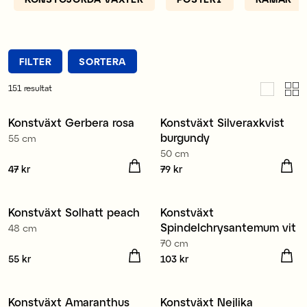
dig. Vi har mängder av krukor som matchar våra
konstgjorda växter, likaså amplar och piedestaler –
snygga dekorationsdetaljer i hemmet.
FILTER
SORTERA
151
resultat
Konstväxt Gerbera rosa
Konstväxt Silveraxkvist
Nyhet
Nyhet
burgundy
55 cm
50 cm
Pris
47 kr
:
47 kr
Pris
79 kr
:
79 kr
Konstväxt Solhatt peach
Konstväxt
Nyhet
Nyhet
Spindelchrysantemum vit
48 cm
70 cm
Pris
55 kr
:
55 kr
Pris
103 kr
:
103 kr
Konstväxt Amaranthus
Konstväxt Nejlika
Nyhet
Nyhet