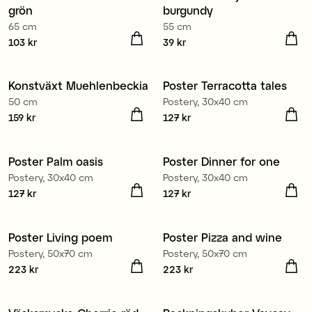
grön
burgundy
65 cm
55 cm
Pris
103 kr
:
103 kr
Pris
39 kr
:
39 kr
Konstväxt Muehlenbeckia
Poster Terracotta tales
Nyhet
Nyhet
50 cm
Postery, 30x40 cm
Pris
159 kr
:
159 kr
Pris
127 kr
:
127 kr
Poster Palm oasis
Poster Dinner for one
Nyhet
Nyhet
Postery, 30x40 cm
Postery, 30x40 cm
Pris
127 kr
:
127 kr
Pris
127 kr
:
127 kr
Poster Living poem
Poster Pizza and wine
Nyhet
Nyhet
Postery, 50x70 cm
Postery, 50x70 cm
Pris
223 kr
:
223 kr
Pris
223 kr
:
223 kr