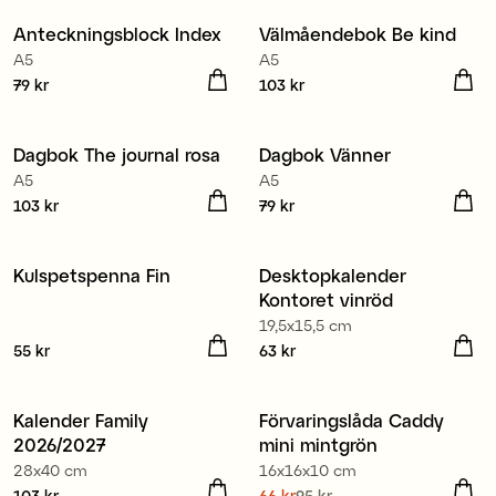
Anteckningsblock Index
Välmåendebok Be kind
Nyhet
Nyhet
A5
A5
Pris
79 kr
:
79 kr
Pris
103 kr
:
103 kr
Dagbok The journal rosa
Dagbok Vänner
Nyhet
Nyhet
A5
A5
Pris
103 kr
:
103 kr
Pris
79 kr
:
79 kr
Kulspetspenna Fin
Desktopkalender
Nyhet
Nyhet
Kontoret vinröd
19,5x15,5 cm
Pris
55 kr
:
55 kr
Pris
63 kr
:
63 kr
50% återvunnen plast
Kalender Family
Förvaringslåda Caddy
Nyhet
2026/2027
mini mintgrön
28x40 cm
16x16x10 cm
103 kr
66 kr
95 kr