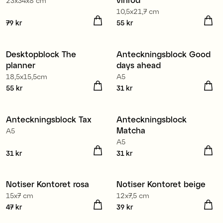
23x34x8 cm
10,5x21,7 cm
Pris
79 kr
:
79 kr
Pris
55 kr
:
55 kr
Desktopblock The
Anteckningsblock Good
Nyhet
Nyhet
planner
days ahead
18,5x15,5cm
A5
Pris
55 kr
:
55 kr
Pris
31 kr
:
31 kr
Anteckningsblock Tax
Anteckningsblock
Nyhet
Nyhet
Matcha
A5
A5
Pris
31 kr
:
31 kr
Pris
31 kr
:
31 kr
Notiser Kontoret rosa
Notiser Kontoret beige
Nyhet
Nyhet
15x7 cm
12x7,5 cm
Pris
47 kr
:
47 kr
Pris
39 kr
:
39 kr