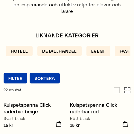
en inspirerande och effektiv miljö för elever och
lärare
LIKNANDE KATEGORIER
HOTELL
DETALJHANDEL
EVENT
FASTI
FILTER
SORTERA
92
resultat
Kulspetspenna Click
Kulspetspenna Click
Nyhet
Nyhet
raderbar beige
raderbar röd
Svart bläck
Rött bläck
Pris
15 kr
:
15 kr
Pris
15 kr
:
15 kr