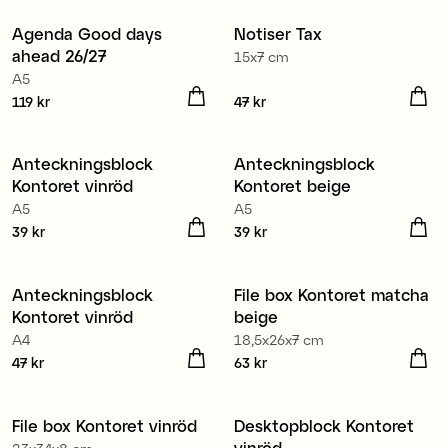
Agenda Good days
Notiser Tax
Nyhet
Nyhet
ahead 26/27
15x7 cm
A5
Pris
119 kr
:
119 kr
Pris
47 kr
:
47 kr
Anteckningsblock
Anteckningsblock
Nyhet
Nyhet
Kontoret vinröd
Kontoret beige
A5
A5
Pris
39 kr
:
39 kr
Pris
39 kr
:
39 kr
Anteckningsblock
File box Kontoret matcha
Nyhet
Nyhet
Kontoret vinröd
beige
A4
18,5x26x7 cm
Pris
47 kr
:
47 kr
Pris
63 kr
:
63 kr
File box Kontoret vinröd
Desktopblock Kontoret
Nyhet
Nyhet
vinröd