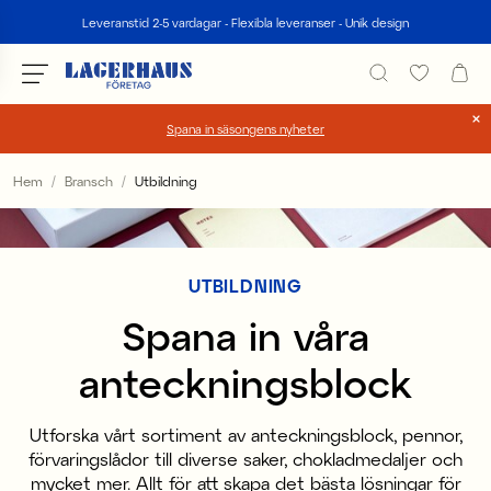
Sök
Leveranstid 2-5 vardagar - Flexibla leveranser - Unik design
Spana in säsongens nyheter
Välj språk / valuta
Hem
Bransch
Utbildning
DK / EUR
FI / EUR
UTBILDNING
NO / NKR
Spana in våra
SE / SEK
anteckningsblock
Utforska vårt sortiment av anteckningsblock, pennor,
förvaringslådor till diverse saker, chokladmedaljer och
mycket mer. Allt för att skapa det bästa lösningar för