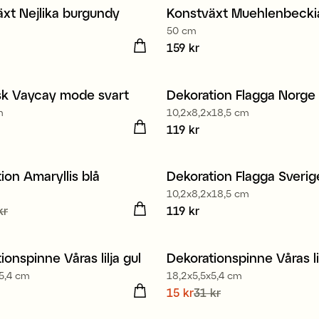
xt Nejlika burgundy
Konstväxt Muehlenbecki
t
Nyhet
50 cm
kr
Pris
159 kr
:
159 kr
k Vaycay mode svart
Dekoration Flagga Norge
m
10,2x8,2x18,5 cm
3 kr
Pris
119 kr
:
119 kr
ion Amaryllis blå
Dekoration Flagga Sverig
10,2x8,2x18,5 cm
de pris
kr
:
15 kr
Tidigare
Pris
119 kr
:
119 kr
 kr
ionspinne Våras lilja gul
Dekorationspinne Våras lil
5,4 cm
18,2x5,5x5,4 cm
 kr
Nuvarande pris
15 kr
31 kr
:
15 kr
Tidi
pris
:
31 kr