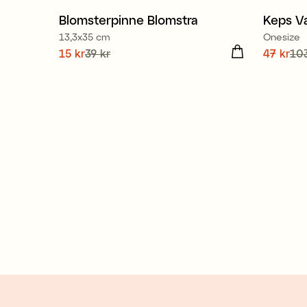
Blomsterpinne Blomstra
Keps V
13,3x35 cm
Onesize
Nuvarande pris
15 kr
39 kr
:
15 kr
Tidigare
Nuvaran
47 kr
103
pris
:
39 kr
pris
:
10