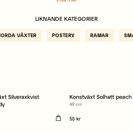
LIKNANDE KATEGORIER
JORDA VÄXTER
POSTERY
RAMAR
SM
xt Silveraxkvist
Konstväxt Solhatt peach
t
Nyhet
dy
48 cm
 kr
Pris
55 kr
:
55 kr