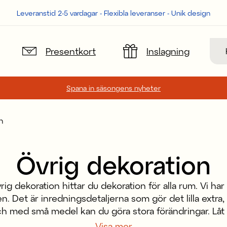
Leveranstid 2-5 vardagar - Flexibla leveranser - Unik design
Sök
Presentkort
Inslagning
Spana in säsongens nyheter
n
Övrig dekoration
ig dekoration hittar du dekoration för alla rum. Vi har 
 Det är inredningsdetaljerna som gör det lilla extra
ch med små medel kan du göra stora förändringar. Låt 
korationer och mixa och matcha så att det passar in i
Visa mer