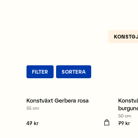
KONSTG
FILTER
SORTERA
Konstväxt Gerbera rosa
Konstvä
Nyhet
Nyhe
burgun
55 cm
50 cm
Pris
47 kr
:
47 kr
Pris
79 kr
:
79