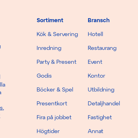
Sortiment
Bransch
Kök & Servering
Hotell
g
Inredning
Restaurang
Party & Present
Event
Godis
Kontor
d
lla
Böcker & Spel
Utbildning
a
Presentkort
Detaljhandel
as
,
r
Fira på jobbet
Fastighet
Högtider
Annat