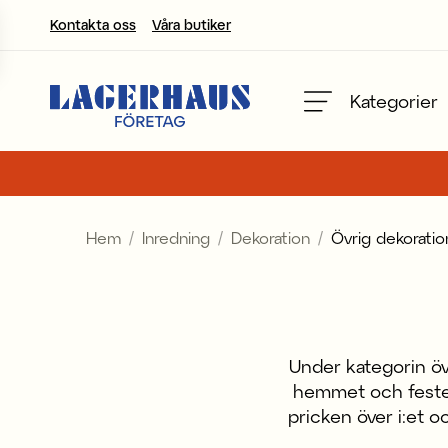
Kontakta oss
Våra butiker
Välj språk / valuta
Kategorier
DK / EUR
FI / EUR
Hem
Inredning
Dekoration
Övrig dekoratio
NO / NKR
SE / SEK
Under kategorin övr
hemmet och festen.
pricken över i:et o
mängd olika de