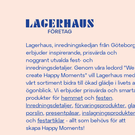
Lagerhaus, inredningskedjan från Götebor
erbjuder inspirerande, prisvärda och
noggrant utvalda fest- och
inredningsdetaljer. Genom våra ledord "We
create Happy Moments" vill Lagerhaus me
vårt sortiment bidra till ökad glädje i livets a
ögonblick. Vi erbjuder prisvärda och smart
produkter för
hemmet
och
festen
.
Inredningsdetaljer
,
förvaringsprodukter
,
gl
porslin
,
presentpåsar
,
inslagningsprodukte
och
festartiklar
- allt som behövs för att
skapa Happy Moments!