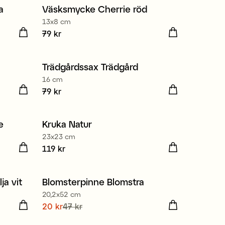
a
Väsksmycke Cherrie röd
Nyhet
13x8 cm
Pris
79 kr
:
79 kr
Trädgårdssax Trädgård
16 cm
Pris
79 kr
:
79 kr
e
Kruka Natur
23x23 cm
Pris
119 kr
:
119 kr
ja vit
Blomsterpinne Blomstra
20,2x52 cm
gare
Nuvarande pris
20 kr
47 kr
:
20 kr
Tidigare
pris
:
47 kr