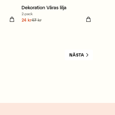
Dekoration Våras lilja
2-pack
gare
Nuvarande pris
24 kr
47 kr
:
24 kr
Tidigare
pris
:
47 kr