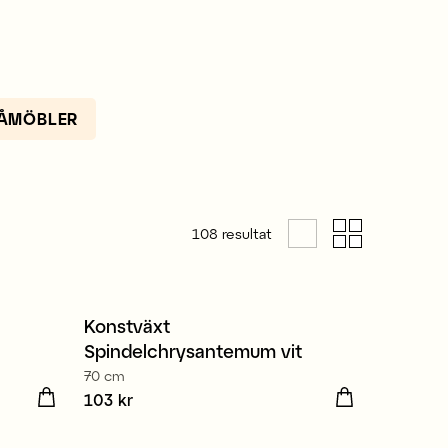
ÅMÖBLER
108
resultat
Konstväxt
Nyhet
Spindelchrysantemum vit
70 cm
Pris
103 kr
:
103 kr