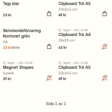
Tejp klar
Clipboard Trä A5
23x16,5 cm
Pris
23 kr
:
23 kr
Pris
47 kr
:
47 kr
Skrivbordsförvaring
Ej i lager – sök i butik
Clipboard Trä A4
Kontoret grön
33x23 cm
A4
Nuvarande pris
23 kr
63 kr
:
Pris
63 kr
:
63 kr
23 kr
Tidigare pris
:
63 kr
Ej i lager – sök i butik
Ej i lager – sök i butik
Magnet Shapes
Clipboard Trä A5
5-pack
23x16,5 cm
Pris
39 kr
:
39 kr
Pris
47 kr
:
47 kr
Sida
1
av
1