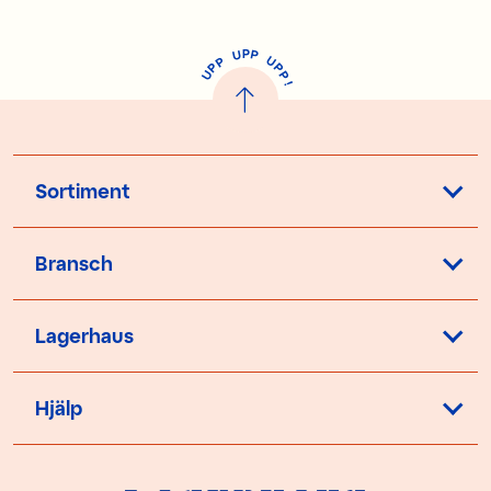
P
U
P
U
P
P
P
U
P
!
Sortiment
Bransch
Lagerhaus
Hjälp