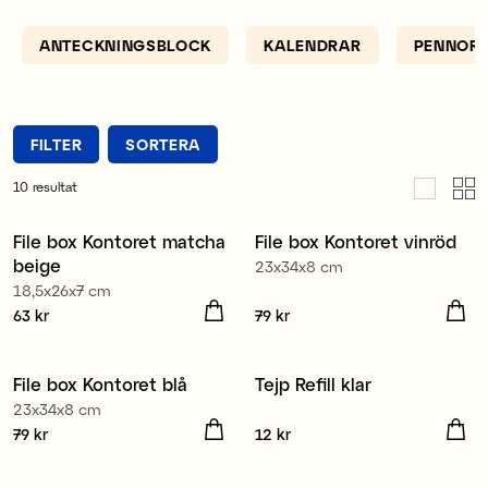
borde du spana in förvaringslådorna Aykasa, som är
våra trendiga och stapelbara boxar i plast som finns
ANTECKNINGSBLOCK
KALENDRAR
PENNOR
i många olika färger och flera storlekar.
FILTER
SORTERA
10
resultat
File box Kontoret matcha
File box Kontoret vinröd
Nyhet
Nyhet
beige
23x34x8 cm
18,5x26x7 cm
Pris
63 kr
:
63 kr
Pris
79 kr
:
79 kr
File box Kontoret blå
Tejp Refill klar
23x34x8 cm
Pris
79 kr
:
79 kr
Pris
12 kr
:
12 kr