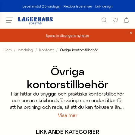
Sök
Leveranstid 2-5 vardagar - Flexibla leveranser - Unik design
Spana in säsongens nyheter
Välj språk / valuta
Hem
Inredning
Kontoret
Övriga kontorstillbehör
DK / EUR
Övriga
FI / EUR
kontorstillbehör
NO / NKR
Här hittar du snygga och praktiska kontorstillbehör
SE / SEK
och annan skrivbordsförvaring som underlättar för
att ha ordning och reda, så att du kan fokusera ännu
bättre, helt enkelt. Oavsett om kontoret är din
Visa mer
arbetsplats eller inte är det en plats där du vill ha
struktur. Vi på Lagerhaus har allt du behöver inom
LIKNANDE KATEGORIER
kontorstillbehör. Behöver du kontorsförvaring