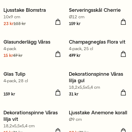
Ljusstake Blomstra
Serveringsskål Cherrie
10x9 cm
Ø12 cm
Nuvarande pris
23 kr
103 kr
:
Pris
159 kr
:
159 kr
23 kr
Tidigare pris
:
103 kr
Glasunderlägg Våras
Champagneglas Flora vit
4-pack
4-pack, 25 cl
Nuvarande pris
15 kr
47 kr
:
Pris
477 kr
:
477 kr
15 kr
Tidigare pris
:
47 kr
Glas Tulip
Dekorationspinne Våras
lilja gul
4-pack, 28 cl
18,2x5,5x5,4 cm
Pris
159 kr
:
159 kr
Pris
31 kr
:
31 kr
Dekorationspinne Våras
Ljusstake Anemone korall
lilja vit
Ø9 cm
18,2x5,5x5,4 cm