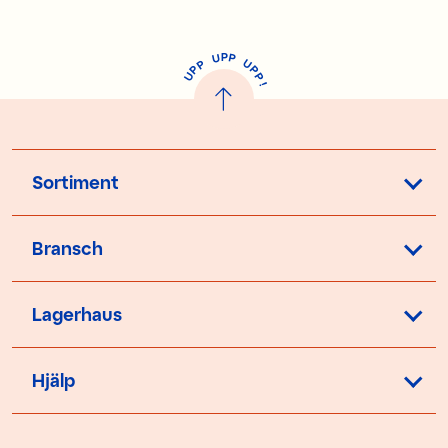
P
U
P
U
P
P
P
U
P
!
Sortiment
Bransch
Lagerhaus
Hjälp