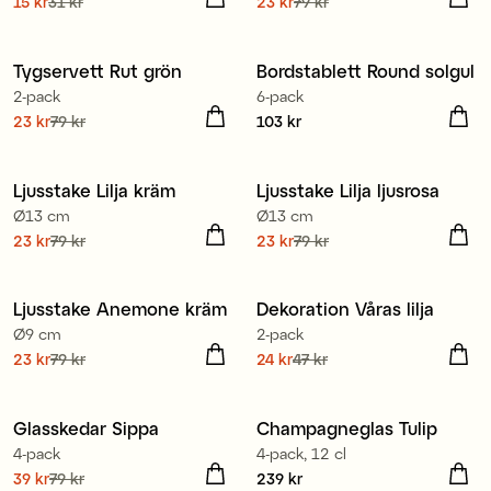
Nuvarande pris
15 kr
31 kr
:
Nuvarande pris
23 kr
79 kr
:
15 kr
Tidigare pris
:
31 kr
23 kr
Tidigare pris
:
79 kr
100% ekologisk bomull
Tygservett Rut grön
Bordstablett Round solgul
2-pack
6-pack
Nuvarande pris
23 kr
79 kr
:
Pris
103 kr
:
103 kr
23 kr
Tidigare pris
:
79 kr
Ljusstake Lilja kräm
Ljusstake Lilja ljusrosa
Ø13 cm
Ø13 cm
Nuvarande pris
23 kr
79 kr
:
Nuvarande pris
23 kr
79 kr
:
23 kr
Tidigare pris
:
79 kr
23 kr
Tidigare pris
:
79 kr
Ljusstake Anemone kräm
Dekoration Våras lilja
Ø9 cm
2-pack
Nuvarande pris
23 kr
79 kr
:
Nuvarande pris
24 kr
47 kr
:
23 kr
Tidigare pris
:
79 kr
24 kr
Tidigare pris
:
47 kr
Glasskedar Sippa
Champagneglas Tulip
4-pack
4-pack, 12 cl
Nuvarande pris
39 kr
79 kr
:
Pris
239 kr
:
239 kr