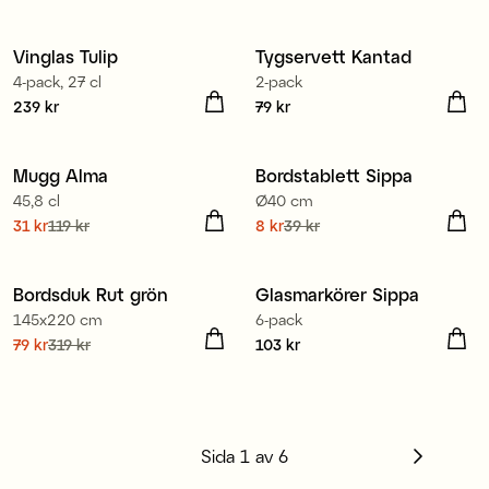
39 kr
Tidigare pris
:
79 kr
100% ekologisk bomull
Vinglas Tulip
Tygservett Kantad
4-pack, 27 cl
2-pack
Pris
239 kr
:
239 kr
Pris
79 kr
:
79 kr
100% ekologisk bomull
Mugg Alma
Bordstablett Sippa
45,8 cl
Ø40 cm
Nuvarande pris
31 kr
119 kr
:
Nuvarande pris
8 kr
39 kr
:
31 kr
Tidigare pris
:
119 kr
8 kr
Tidigare pris
:
39 kr
100% ekologisk bomull
Bordsduk Rut grön
Glasmarkörer Sippa
145x220 cm
6-pack
Nuvarande pris
79 kr
319 kr
:
Pris
103 kr
:
103 kr
79 kr
Tidigare pris
:
319 kr
Sida
1
av
6