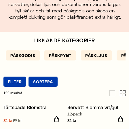
servetter, dukar, ljus och dekorationer i vårens färger.
Fyll skålar och fat med påskgodis och skapa en
komplett dukning som gör påskfirandet extra härligt.
LIKNANDE KATEGORIER
PÅSKGODIS
PÅSKPYNT
PÅSKLJUS
PÅ
FILTER
SORTERA
122
resultat
Tillverkad i Europa
Tårtspade Blomstra
Servett Blomma vit/gul
12-pack
Nuvarande pris
31 kr
79 kr
:
Pris
31 kr
:
31 kr
31 kr
Tidigare pris
:
79 kr