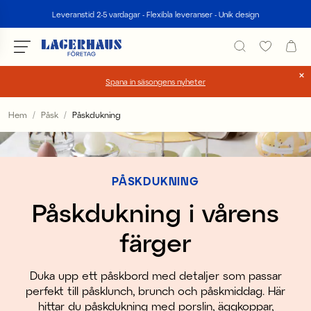
Sök
Leveranstid 2-5 vardagar - Flexibla leveranser - Unik design
Spana in säsongens nyheter
Välj språk / valuta
Hem
Påsk
Påskdukning
DK / EUR
FI / EUR
PÅSKDUKNING
NO / NKR
Påskdukning i vårens
SE / SEK
färger
Duka upp ett påskbord med detaljer som passar
perfekt till påsklunch, brunch och påskmiddag. Här
hittar du påskdukning med porslin, äggkoppar,