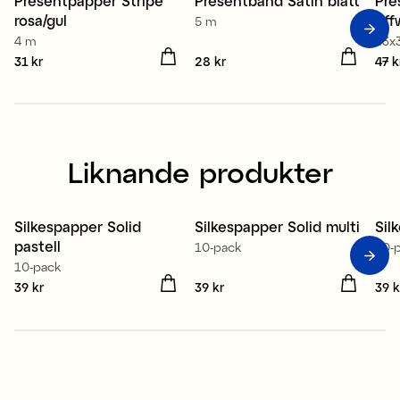
Presentpapper Stripe
Presentband Satin blått
Pre
rosa/gul
off
5 m
4 m
43x
Pris
31 kr
:
31 kr
Pris
28 kr
:
28 kr
Pris
47 k
Liknande produkter
Silkespapper Solid
Silkespapper Solid multi
Sil
pastell
10-pack
10-
10-pack
Pris
39 kr
:
39 kr
Pris
39 kr
:
39 kr
Pris
39 k