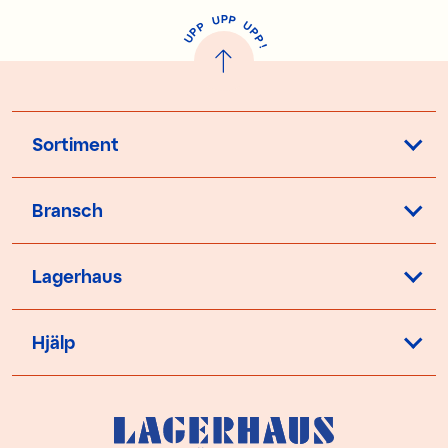
P
U
P
U
P
P
P
U
P
!
Sortiment
Bransch
Lagerhaus
Hjälp