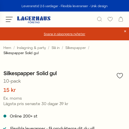
Sök
Leveranstid 2-5 vardagar - Flexibla leveranser - Unik design
Spana in säsongens nyheter
Välj språk / valuta
Hem
Inslagning & party
Slå in
Silkespapper
Silkespapper Solid gul
1
/
1
DK / EUR
FI / EUR
Silkespapper Solid gul
10-pack
NO / NKR
Pris
15 kr
:
15 kr
SE / SEK
Ex. moms
Lägsta pris senaste 30 dagar
39 kr
Pris
:
39 kr
Online
200+
st
Flexibla leveranser - få produkterna dit du vill