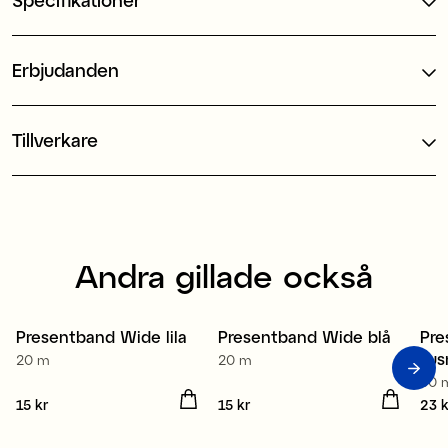
Erbjudanden
Tillverkare
Andra gillade också
Presentband Wide lila
Presentband Wide blå
Pre
lju
20 m
20 m
30 
Pris
15 kr
:
15 kr
Pris
15 kr
:
15 kr
Pris
23 k