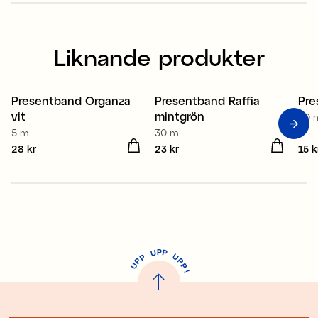
Liknande produkter
Presentband Organza
Presentband Raffia
Pre
vit
mintgrön
20 
5 m
30 m
Pris
28 kr
:
28 kr
Pris
23 kr
:
23 kr
Pris
15 k
P
U
P
U
P
P
P
U
P
!