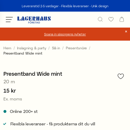
Sök
Leveranstid 2-5 vardagar - Flexibla leveranser - Unik design
Spana in säsongens nyheter
Välj språk / valuta
Hem
Inslagning & party
Slå in
Presentsnöre
Presentband Wide mint
1
/
1
DK / EUR
FI / EUR
Presentband Wide mint
20 m
NO / NKR
Pris
15 kr
:
15 kr
SE / SEK
Ex. moms
Online
200+
st
Flexibla leveranser - få produkterna dit du vill