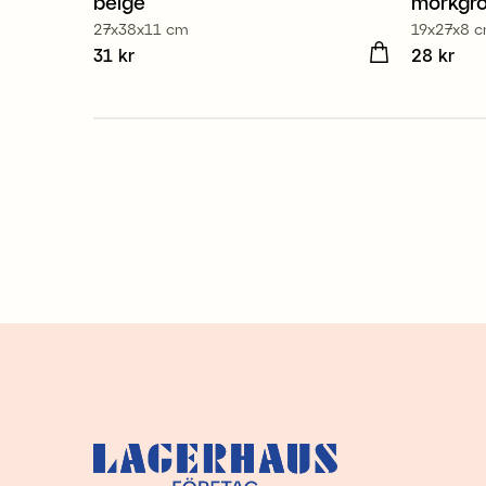
beige
mörkgr
27x38x11 cm
19x27x8 
Pris
31 kr
:
31 kr
Pris
28 kr
:
28 