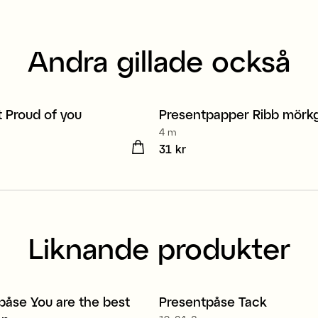
Andra gillade också
t Proud of you
Presentpapper Ribb mörk
4 m
kr
Pris
31 kr
:
31 kr
Liknande produkter
påse You are the best
Presentpåse Tack