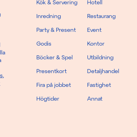
Kök & Servering
Hotell
g
Inredning
Restaurang
Party & Present
Event
Godis
Kontor
d
lla
Böcker & Spel
Utbildning
a
Presentkort
Detaljhandel
as
,
r
Fira på jobbet
Fastighet
Högtider
Annat