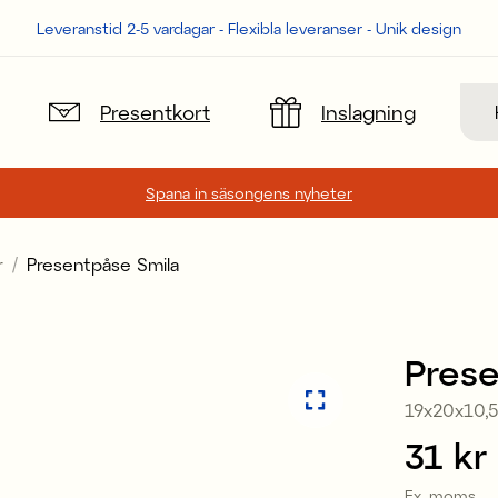
Leveranstid 2-5 vardagar - Flexibla leveranser - Unik design
Sök
Presentkort
Inslagning
Spana in säsongens nyheter
r
Presentpåse Smila
Prese
19x20x10,
Pris
31 kr
:
Ex. moms