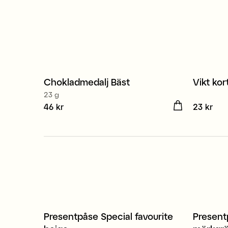
Chokladmedalj Bäst
Vikt kor
23 g
Pris
46 kr
:
46 kr
Pris
23 kr
:
23 
Presentpåse Special favourite
Present