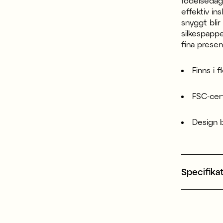
födelsedags
effektiv in
snyggt bli
silkespapp
fina prese
Finns i f
FSC-cert
Design 
Specifika