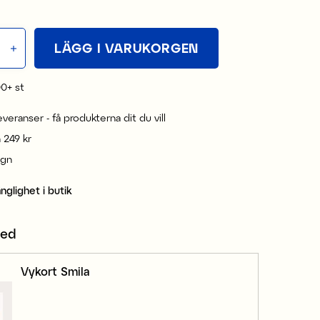
LÄGG I VARUKORGEN
00+
st
leveranser - få produkterna dit du vill
n 249 kr
ign
änglighet i butik
med
Vykort Smila