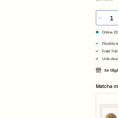
Online
2
Flexibla 
Frakt frå
Unik des
Se tillg
Matcha 