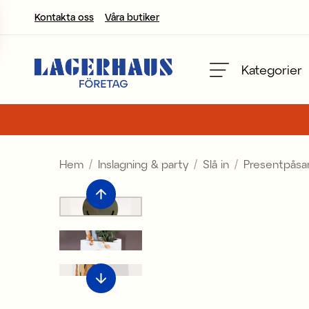
Kontakta oss
Våra butiker
Välj språk / valuta
Kategorier
DK / EUR
FI / EUR
Hem
Inslagning & party
Slå in
Presentpåsa
NO / NKR
SE / SEK