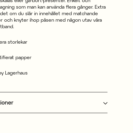
kalas eller gå-bort-presenter. Enkelt och
slagning som man kan använda flera gånger. Extra
r det om du slår in innehållet med matchande
er och knyter ihop påsen med någon utav våra
ntband.
lera storlekar
ifierat papper
by Lagerhaus
tioner