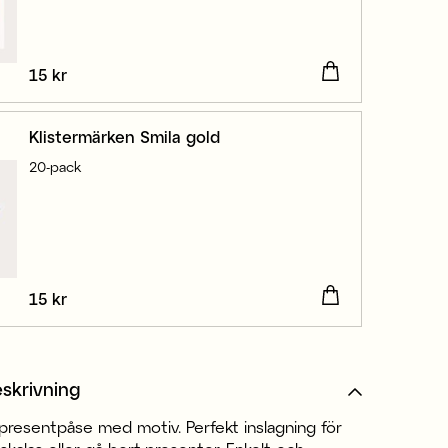
Pris
15 kr
:
15 kr
Klistermärken Smila gold
20-pack
Pris
15 kr
:
15 kr
skrivning
presentpåse med motiv. Perfekt inslagning för