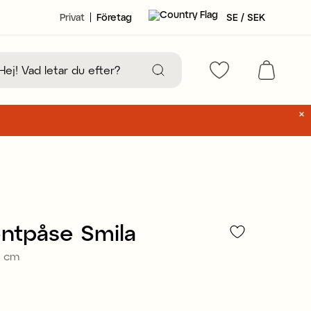
Privat
Företag
SE / SEK
ntpåse Smila
5 cm
31 kr