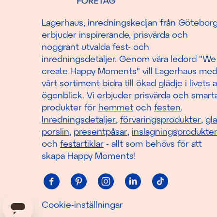
Lagerhaus, inredningskedjan från Götebor
erbjuder inspirerande, prisvärda och
noggrant utvalda fest- och
inredningsdetaljer. Genom våra ledord "We
create Happy Moments" vill Lagerhaus me
vårt sortiment bidra till ökad glädje i livets a
ögonblick. Vi erbjuder prisvärda och smart
produkter för
hemmet
och
festen
.
Inredningsdetaljer
,
förvaringsprodukter
,
gl
porslin
,
presentpåsar
,
inslagningsprodukte
och
festartiklar
- allt som behövs för att
skapa Happy Moments!
Cookie-inställningar