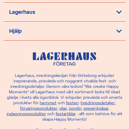
Lagerhaus
Hjälp
Lagerhaus, inredningskedjan från Göteborg erbjuder
inspirerande, prisvärda och noggrant utvalda fest- och
inredningsdetaljer. Genom våra ledord "We create Happy
Moments" vill Lagerhaus med vårt sortiment bidra till ökad
glädje i livets alla ögonblick. Vi erbjuder prisvärda och smarta
produkter för
hemmet
och
festen
.
Inredningsdetaljer
,
förvaringsprodukter
,
glas
,
porslin
,
presentpåsar
,
inslagningsprodukter
och
festartiklar
- allt som behövs för att
skapa Happy Moments!