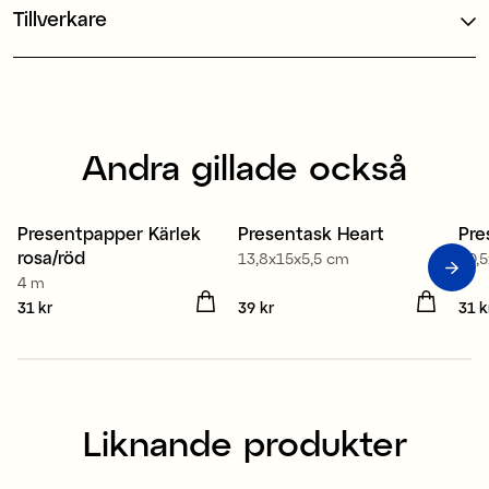
Tillverkare
Andra gillade också
Presentpapper Kärlek
Presentask Heart
Pre
rosa/röd
13,8x15x5,5 cm
10,
4 m
Pris
31 kr
:
31 kr
Pris
39 kr
:
39 kr
Pris
31 k
Liknande produkter