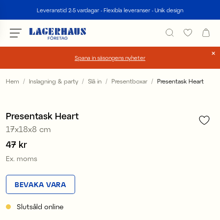
Sök
Leveranstid 2-5 vardagar - Flexibla leveranser - Unik design
Spana in säsongens nyheter
Välj språk / valuta
Hem
Inslagning & party
Slå in
Presentboxar
Presentask Heart
1
/
5
DK / EUR
Presentask Heart
FI / EUR
17x18x8 cm
NO / NKR
Pris
47 kr
:
47 kr
Ex. moms
SE / SEK
BEVAKA VARA
Slutsåld online