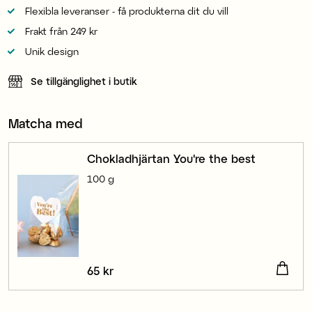
Flexibla leveranser - få produkterna dit du vill
Frakt från 249 kr
Unik design
Se tillgänglighet i butik
Matcha med
Chokladhjärtan You're the best
100 g
Pris
65 kr
:
65 kr