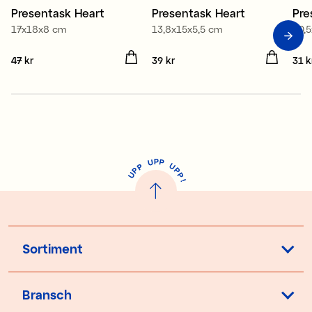
Presentask Heart
Presentask Heart
Pre
17x18x8 cm
13,8x15x5,5 cm
10,
Pris
47 kr
:
47 kr
Pris
39 kr
:
39 kr
Pris
31 k
P
U
P
U
P
P
P
U
P
!
Sortiment
Bransch