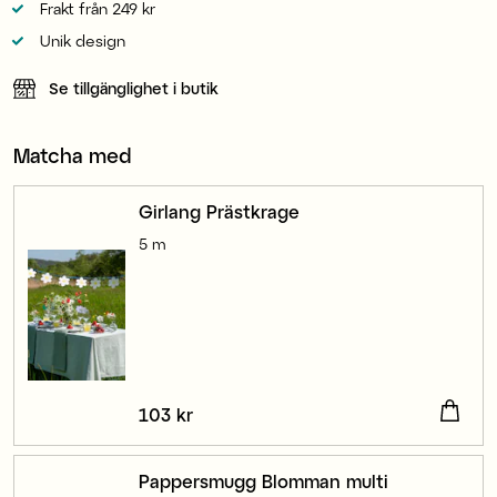
Frakt från 249 kr
Unik design
Se tillgänglighet i butik
Matcha med
Girlang Prästkrage
5 m
Pris
103 kr
:
103 kr
Pappersmugg Blomman multi