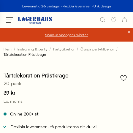
Sök
Leveranstid 2-5 vardagar - Flexibla leveranser - Unik design
Spana in säsongens nyheter
Välj språk / valuta
Hem
Inslagning & party
Partytillbehör
Övriga partytillbehör
Tårtdekoration Prästkrage
1
/
4
DK / EUR
FI / EUR
Tårtdekoration Prästkrage
20-pack
NO / NKR
Pris
39 kr
:
39 kr
SE / SEK
Ex. moms
Online
200+
st
Flexibla leveranser - få produkterna dit du vill