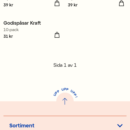
Pris
39 kr
:
39 kr
Pris
39 kr
:
39 kr
Godispåsar Kraft
10-pack
Pris
31 kr
:
31 kr
Sida
1
av
1
P
U
P
U
P
P
P
U
P
!
Sortiment