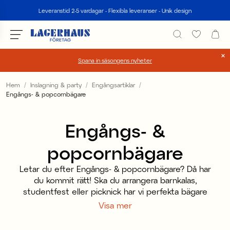
Sök
Leveranstid 2-5 vardagar - Flexibla leveranser - Unik design
Spana in säsongens nyheter
Välj språk / valuta
Hem
Inslagning & party
Engångsartiklar
Engångs- & popcornbägare
DK / EUR
Engångs- &
FI / EUR
popcornbägare
NO / NKR
SE / SEK
Letar du efter Engångs- & popcornbägare? Då har
du kommit rätt! Ska du arrangera barnkalas,
studentfest eller picknick har vi perfekta bägare
för glass och popcorn för dig. Vi har roliga bägare i
Visa mer
olika färger och former med olika fina motiv på. Välj
din favorit och fyll bägaren med godsaker och njut.