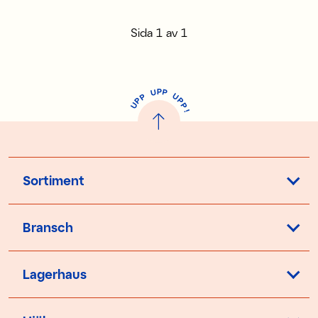
Sida
1
av
1
P
U
P
U
P
P
P
U
P
!
Sortiment
Bransch
Lagerhaus