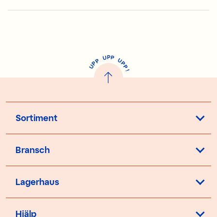
P
U
P
U
P
P
P
U
P
!
Sortiment
Bransch
Lagerhaus
Hjälp