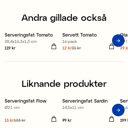
Andra gillade också
Tillverkad i Europa
Serveringsfat Tomato
Servett Tomato
Gla
38,4x16,3x1,3 cm
16-pack
0,9 l
Pris
119 kr
:
119 kr
Nuvarande pris
12 kr
31 kr
:
Nuv
39 k
12 kr
Tidigare pris
:
31 kr
39 
Liknande produkter
Serveringsfat Flow
Serveringsfat Sardin
Ser
Ø21 cm
14,5x11 cm
35,
Nuvarande pris
15 kr
103 kr
:
Pris
79 kr
:
79 kr
Pris
199 
15 kr
Tidigare pris
:
103 kr