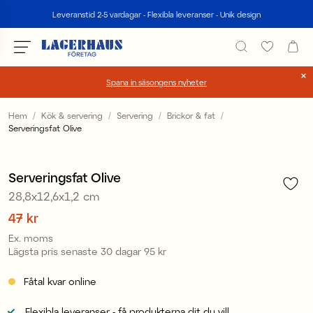
Sök
Leveranstid 2-5 vardagar - Flexibla leveranser - Unik design
Spana in säsongens nyheter
Välj språk / valuta
Hem
Kök & servering
Servering
Brickor & fat
Serveringsfat Olive
1
/
4
DK / EUR
FI / EUR
Serveringsfat Olive
28,8x12,6x1,2 cm
NO / NKR
Pris
47 kr
:
47 kr
SE / SEK
Ex. moms
Lägsta pris senaste 30 dagar
95 kr
Pris
:
95 kr
Fåtal kvar online
Flexibla leveranser - få produkterna dit du vill