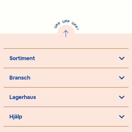
P
U
P
U
P
P
P
U
P
!
Sortiment
Bransch
Lagerhaus
Hjälp