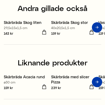
Andra gillade också
Skärbräda Skog liten
Skärbräda Skog stor
Vas
29,5x15x1,5 cm
40x20,5x1,5 cm
18x
Pris
143 kr
:
143 kr
Pris
159 kr
:
159 kr
Pris
119 
Liknande produkter
Skärbräda Acacia rund
Skärbräda med slicer
Skä
Pizza
⌀30 cm
40x
Pris
159 kr
:
159 kr
Pris
239 kr
:
239 kr
Pris
159 