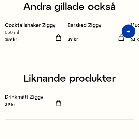
Andra gillade också
Cocktailshaker Ziggy
Barsked Ziggy
Mud
550 ml
Pris
159 kr
:
159 kr
Pris
39 kr
:
39 kr
Pris
63 k
Liknande produkter
Drinkmått Ziggy
Pris
39 kr
:
39 kr