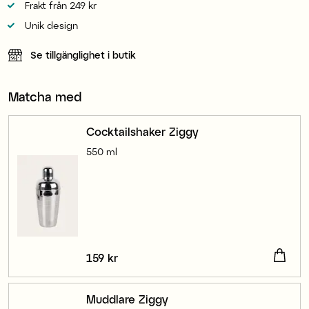
Frakt från 249 kr
Unik design
Se tillgänglighet i butik
Matcha med
Cocktailshaker Ziggy
550 ml
Pris
159 kr
:
159 kr
Muddlare Ziggy