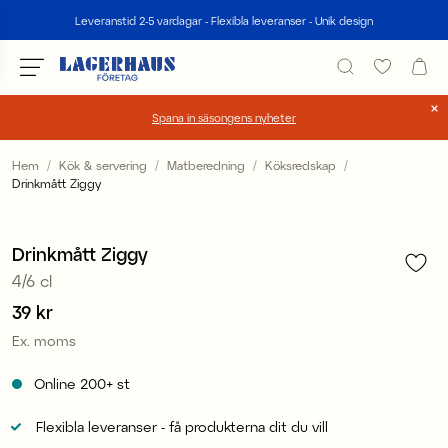
Sök
Leveranstid 2-5 vardagar - Flexibla leveranser - Unik design
Spana in säsongens nyheter
Välj språk / valuta
Hem
Kök & servering
Matberedning
Köksredskap
Drinkmått Ziggy
1
/
2
DK / EUR
FI / EUR
Drinkmått Ziggy
4/6 cl
NO / NKR
Pris
39 kr
:
39 kr
SE / SEK
Ex. moms
Online
200+
st
Flexibla leveranser - få produkterna dit du vill