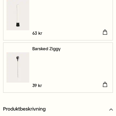
Pris
63 kr
:
63 kr
Barsked Ziggy
Pris
39 kr
:
39 kr
Produktbeskrivning