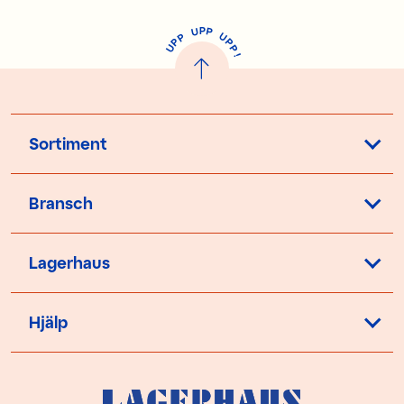
P
U
P
U
P
P
P
U
P
!
Sortiment
Bransch
Lagerhaus
Hjälp