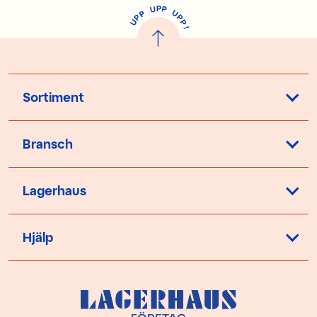
P
U
P
U
P
P
P
U
P
!
Sortiment
Bransch
Lagerhaus
Hjälp