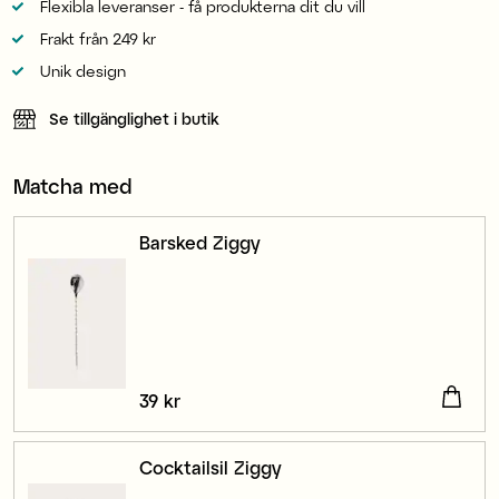
Flexibla leveranser - få produkterna dit du vill
Frakt från 249 kr
Unik design
Se tillgänglighet i butik
Matcha med
Barsked Ziggy
Pris
39 kr
:
39 kr
Cocktailsil Ziggy