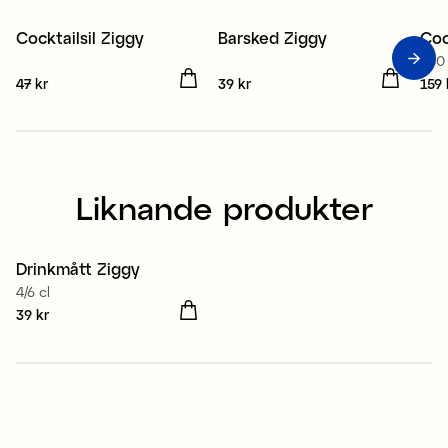
Cocktailsil Ziggy
Barsked Ziggy
Coc
550
Pris
47 kr
:
47 kr
Pris
39 kr
:
39 kr
Pris
159 
Liknande produkter
Drinkmått Ziggy
4/6 cl
Pris
39 kr
:
39 kr