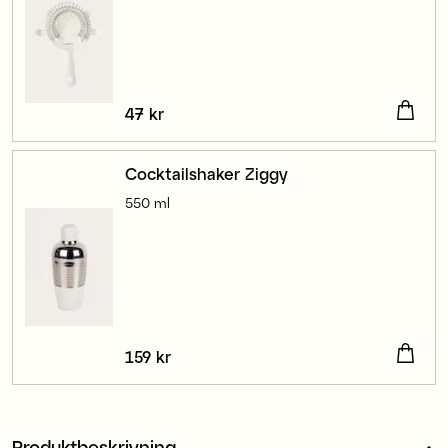
Pris
47 kr
:
47 kr
Cocktailshaker Ziggy
550 ml
Pris
159 kr
:
159 kr
Produktbeskrivning