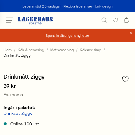
Sök
Leveranstid 2-5 vardagar - Flexibla leveranser - Unik design
Spana in säsongens nyheter
Välj språk / valuta
Hem
Kök & servering
Matberedning
Köksredskap
Drinkmått Ziggy
1
/
4
DK / EUR
FI / EUR
Drinkmått Ziggy
Pris
39 kr
:
39 kr
NO / NKR
Ex. moms
SE / SEK
Ingår i paketet:
Drinkset Ziggy
Online
100+
st