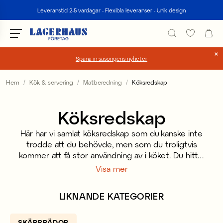
Sök
Leveranstid 2-5 vardagar - Flexibla leveranser - Unik design
Spana in säsongens nyheter
Välj språk / valuta
Hem
Kök & servering
Matberedning
Köksredskap
DK / EUR
Köksredskap
FI / EUR
Här har vi samlat köksredskap som du kanske inte
NO / NKR
trodde att du behövde, men som du troligtvis
kommer att få stor användning av i köket. Du hittar
SE / SEK
bland annat isbrickor, champagnekorkar och vispar,
Visa mer
allt för ett komplett kök. Vi har mänger med
köksredskap i trä som är lika användbara som dem
LIKNANDE KATEGORIER
är fina och passar snyggt som inredning på
köksbänken.
SKÄRBRÄDOR