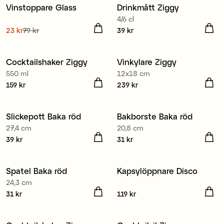
Vinstoppare Glass
Drinkmått Ziggy
4/6 cl
Nuvarande pris
23 kr
79 kr
:
Pris
39 kr
:
39 kr
23 kr
Tidigare pris
:
79 kr
Cocktailshaker Ziggy
Vinkylare Ziggy
550 ml
12x18 cm
Pris
159 kr
:
159 kr
Pris
239 kr
:
239 kr
Slickepott Baka röd
Bakborste Baka röd
27,4 cm
20,8 cm
Pris
39 kr
:
39 kr
Pris
31 kr
:
31 kr
Spatel Baka röd
Kapsylöppnare Disco
24,3 cm
Pris
31 kr
:
31 kr
Pris
119 kr
:
119 kr