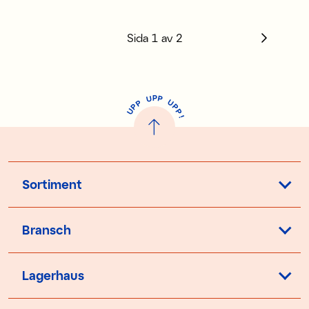
Sida
1
av
2
P
U
P
U
P
P
P
U
P
!
Sortiment
Bransch
Lagerhaus