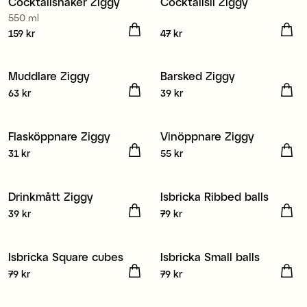
Cocktailshaker Ziggy
Cocktailsil Ziggy
550 ml
Pris
159 kr
:
159 kr
Pris
47 kr
:
47 kr
Muddlare Ziggy
Barsked Ziggy
Pris
63 kr
:
63 kr
Pris
39 kr
:
39 kr
Flasköppnare Ziggy
Vinöppnare Ziggy
Pris
31 kr
:
31 kr
Pris
55 kr
:
55 kr
Drinkmått Ziggy
Isbricka Ribbed balls
Pris
39 kr
:
39 kr
Pris
79 kr
:
79 kr
Isbricka Square cubes
Isbricka Small balls
Pris
79 kr
:
79 kr
Pris
79 kr
:
79 kr