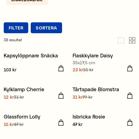
FILTER
SORTERA
38
resultat
Kapsylöppnare Snäcka
Flaskkylare Daisy
35x17,5 cm
Pris
103 kr
:
103 kr
Nuvarande pris
23 kr
55 kr
:
23 kr
Tidigare pris
:
55 kr
Kylklamp Cherrie
Tårtspade Blomstra
Nuvarande pris
12 kr
31 kr
:
Nuvarande pris
31 kr
79 kr
:
12 kr
Tidigare pris
:
31 kr
31 kr
Tidigare pris
:
79 kr
Glassform Lolly
Isbricka Rosie
Nuvarande pris
15 kr
47 kr
:
Pris
47 kr
:
47 kr
15 kr
Tidigare pris
:
47 kr