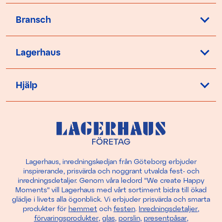
Bransch
Lagerhaus
Hjälp
Lagerhaus, inredningskedjan från Göteborg erbjuder
inspirerande, prisvärda och noggrant utvalda fest- och
inredningsdetaljer. Genom våra ledord "We create Happy
Moments" vill Lagerhaus med vårt sortiment bidra till ökad
glädje i livets alla ögonblick. Vi erbjuder prisvärda och smarta
produkter för
hemmet
och
festen
.
Inredningsdetaljer
,
förvaringsprodukter
,
glas
,
porslin
,
presentpåsar
,