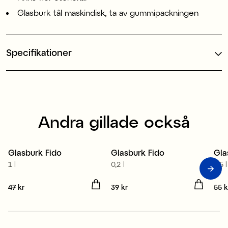
Glasburk tål maskindisk, ta av gummipackningen
Specifikationer
Andra gillade också
Glasburk Fido
Glasburk Fido
Gla
1 l
0,2 l
1,5 l
Pris
47 kr
:
47 kr
Pris
39 kr
:
39 kr
Pris
55 k