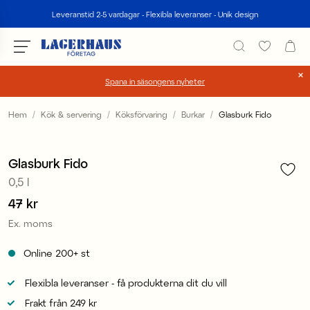
Sök
Leveranstid 2-5 vardagar - Flexibla leveranser - Unik design
Spana in säsongens nyheter
Välj språk / valuta
Hem
Kök & servering
Köksförvaring
Burkar
Glasburk Fido
1
/
4
DK / EUR
Glasburk Fido
FI / EUR
0,5 l
NO / NKR
Pris
47 kr
:
47 kr
Ex. moms
SE / SEK
Online
200+
st
Flexibla leveranser - få produkterna dit du vill
Frakt från 249 kr