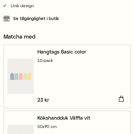
Unik design
Se tillgänglighet i butik
Matcha med
Hangtags Basic color
10-pack
Pris
23 kr
:
23 kr
Kökshandduk Våffla vit
50x70 cm