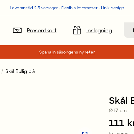
Leveranstid 2-5 vardagar - Flexibla leveranser - Unik design
Sök
Presentkort
Inslagning
Spana in säsongens nyheter
Skål Bullig blå
Skål B
Ø17 cm
Pris
111 k
:
Ex. moms