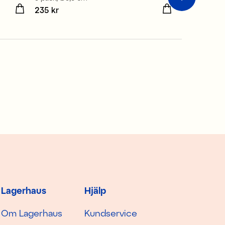
Pris
235 kr
:
235 kr
Pris
523 kr
:
523 k
Lagerhaus
Hjälp
Om Lagerhaus
Kundservice