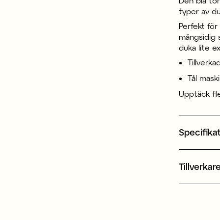
Den blå to
typer av du
Perfekt för 
mångsidig s
duka lite ex
Tillverka
Tål mask
Upptäck fl
Specifika
Tillverkar