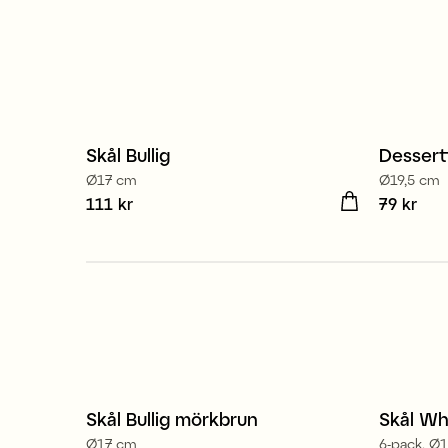
Skål Bullig
Dessertt
Ø17 cm
Ø19,5 cm
Pris
111 kr
:
111 kr
Pris
79 kr
:
79 
Skål Bullig mörkbrun
Skål Wh
Nyhet
Ø17 cm
6-pack, Ø