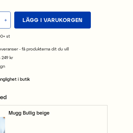
LÄGG I VARUKORGEN
00+
st
leveranser - få produkterna dit du vill
n 249 kr
ign
änglighet i butik
med
Mugg Bullig beige