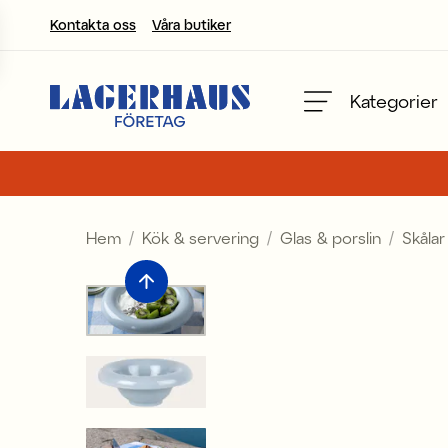
Kontakta oss
Våra butiker
Välj språk / valuta
Kategorier
DK / EUR
FI / EUR
Hem
Kök & servering
Glas & porslin
Skålar
NO / NKR
SE / SEK