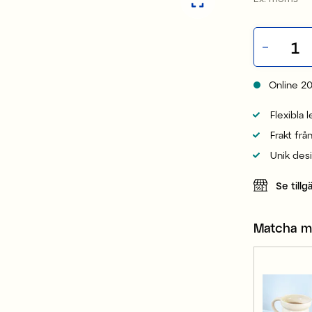
Online
2
Flexibla 
Frakt frå
Unik des
Se tillg
Matcha 