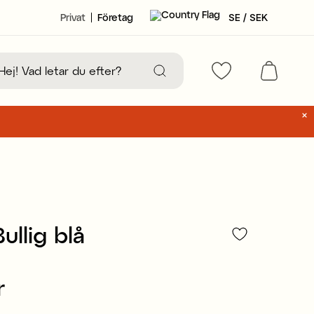
Privat
Företag
SE / SEK
ullig blå
r
111 kr