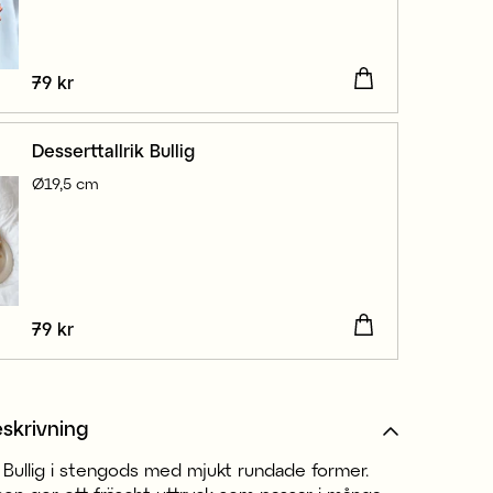
Pris
79 kr
:
79 kr
Desserttallrik Bullig
Ø19,5 cm
Pris
79 kr
:
79 kr
skrivning
l Bullig i stengods med mjukt rundade former.