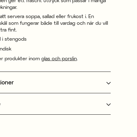
nen ger ett fräscht uttryck som passar i många
kningar.
att servera soppa, sallad eller frukost i. En
kål som fungerar både till vardag och när du vill
tra fint.
d i stengods
indisk
er produkter inom
glas och porslin
.
tioner
e