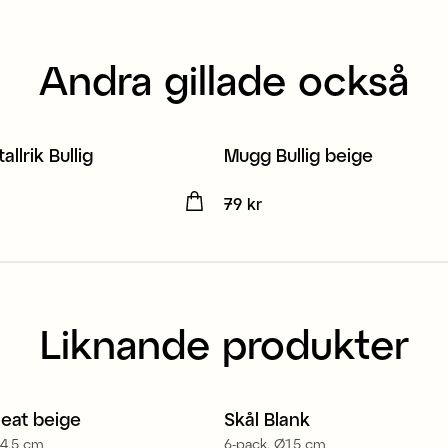
Andra gillade också
allrik Bullig
Mugg Bullig beige
kr
Pris
79 kr
:
79 kr
Liknande produkter
eat beige
Skål Blank
14,5 cm
6-pack, Ø15 cm