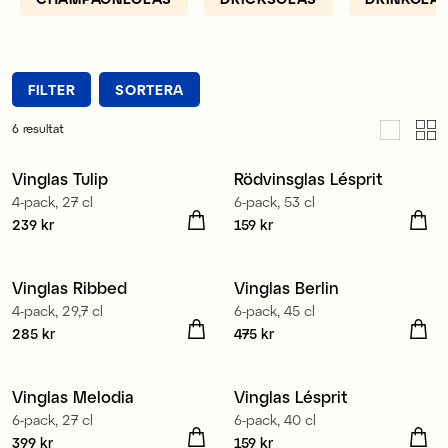
FILTER
SORTERA
6
resultat
Vinglas Tulip
Rödvinsglas Lésprit
4-pack, 27 cl
6-pack, 53 cl
Pris
239 kr
:
239 kr
Pris
159 kr
:
159 kr
Tillverkad i Europa
Vinglas Ribbed
Vinglas Berlin
4-pack, 29,7 cl
6-pack, 45 cl
Pris
285 kr
:
285 kr
Pris
475 kr
:
475 kr
Tillverkad i Europa
Tillverkad i Europa
Vinglas Melodia
Vinglas Lésprit
6-pack, 27 cl
6-pack, 40 cl
Pris
399 kr
:
399 kr
Pris
159 kr
:
159 kr