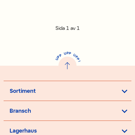
Sida
1
av
1
P
U
P
U
P
P
P
U
P
!
Sortiment
Bransch
Lagerhaus