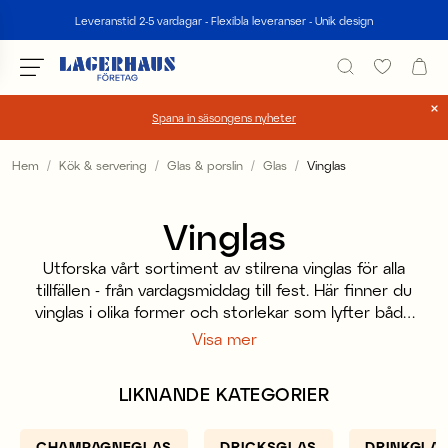
Sök
Leveranstid 2-5 vardagar - Flexibla leveranser - Unik design
Spana in säsongens nyheter
Välj språk / valuta
Hem
Kök & servering
Glas & porslin
Glas
Vinglas
DK / EUR
Vinglas
FI / EUR
Utforska vårt sortiment av stilrena vinglas för alla
NO / NKR
tillfällen - från vardagsmiddag till fest. Här finner du
vinglas i olika former och storlekar som lyfter både
SE / SEK
rött och vitt vin. Perfekta som present eller för att
Visa mer
uppdatera ditt eget kök.
LIKNANDE KATEGORIER
CHAMPAGNEGLAS
DRICKSGLAS
DRINKGLA