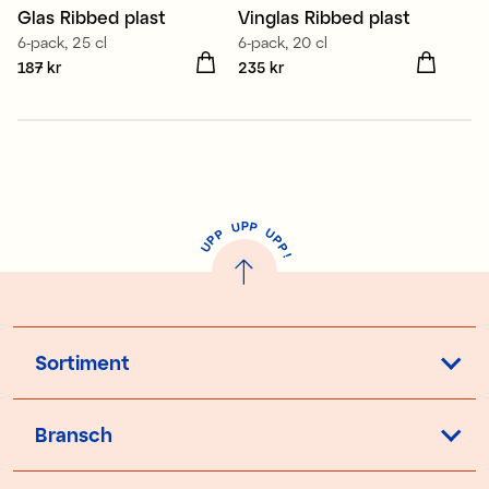
Glas Ribbed plast
Vinglas Ribbed plast
6-pack, 25 cl
6-pack, 20 cl
Pris
187 kr
:
187 kr
Pris
235 kr
:
235 kr
P
U
P
U
P
P
P
U
P
!
Sortiment
Bransch