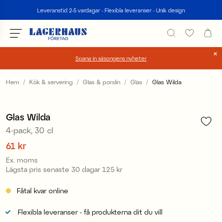
Sök
Leveranstid 2-5 vardagar - Flexibla leveranser - Unik design
Spana in säsongens nyheter
Välj språk / valuta
Hem
Kök & servering
Glas & porslin
Glas
Glas Wilda
1
/
1
DK / EUR
Glas Wilda
FI / EUR
4-pack, 30 cl
NO / NKR
Pris
61 kr
:
61 kr
Ex. moms
SE / SEK
Lägsta pris senaste 30 dagar
125 kr
Pris
:
125 kr
Fåtal kvar online
Flexibla leveranser - få produkterna dit du vill