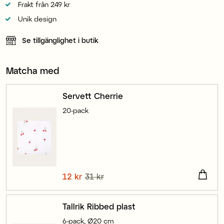
Frakt från 249 kr
Unik design
Se tillgänglighet i butik
Matcha med
Servett Cherrie
20-pack
Nuvarande pris
12 kr
31 kr
:
12 kr
Tidigare pris
:
31 kr
Tallrik Ribbed plast
6-pack, Ø20 cm