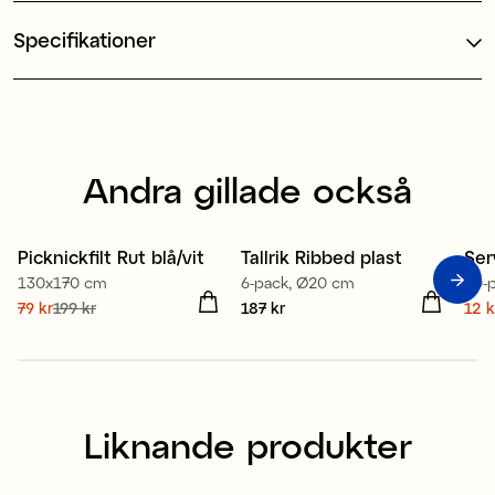
Specifikationer
Andra gillade också
Ti
Picknickfilt Rut blå/vit
Tallrik Ribbed plast
Ser
130x170 cm
6-pack, Ø20 cm
20-
Nuvarande pris
79 kr
199 kr
:
Pris
187 kr
:
187 kr
Nuv
12 k
79 kr
Tidigare pris
:
199 kr
12 
Liknande produkter