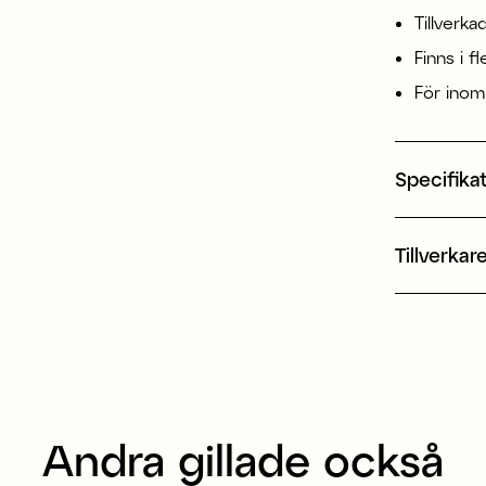
Tillverka
Finns i f
För ino
Specifika
Tillverkar
Andra gillade också
Tillverkad i Europa