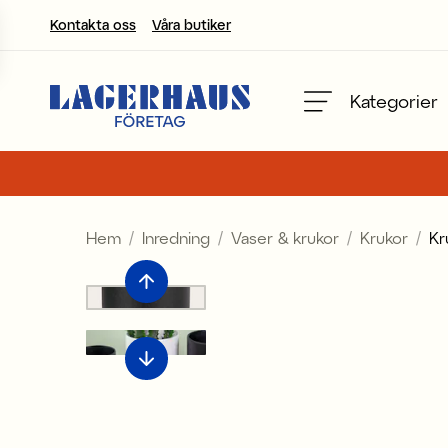
Kontakta oss
Våra butiker
Välj språk / valuta
Kategorier
DK / EUR
FI / EUR
Hem
Inredning
Vaser & krukor
Krukor
Kr
NO / NKR
SE / SEK