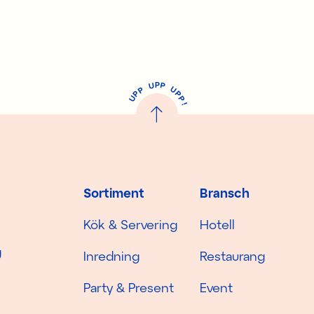
P
U
P
U
P
P
P
U
P
!
Sortiment
Bransch
Kök & Servering
Hotell
g
Inredning
Restaurang
Party & Present
Event