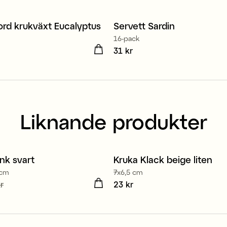
ord krukväxt Eucalyptus
Servett Sardin
16-pack
 kr
Pris
31 kr
:
31 kr
Liknande produkter
nk svart
Kruka Klack beige liten
 cm
7x6,5 cm
de pris
r
:
12 kr
Tidigare
Pris
23 kr
:
23 kr
kr