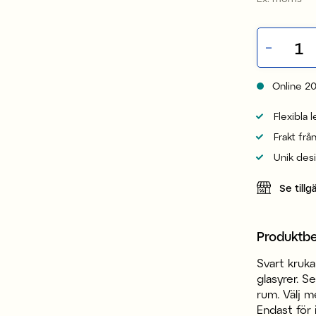
Online
2
Flexibla 
Frakt frå
Unik des
Se tillg
Produktbe
Svart kruka
glasyrer. Se
rum. Välj m
Endast för