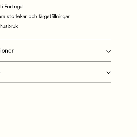
d i Portugal
lera storlekar och färgställningar
mhusbruk
tioner
e