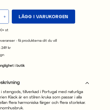
LÄGG I VARUKORGEN
00+
st
leveranser - få produkterna dit du vill
n 249 kr
ign
änglighet i butik
skrivning
 i stengods, tillverkad i Portugal med naturliga
rien Klack är en stilren kruka som passar i alla
ellan flera harmoniska färger och flera storlekar.
 inomhusbruk.