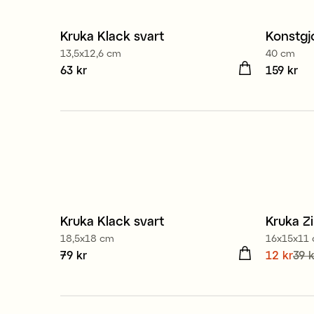
Kruka Klack svart
Konstgj
13,5x12,6 cm
40 cm
Pris
63 kr
:
63 kr
Pris
159 kr
:
159
Kruka Klack svart
Kruka Zi
18,5x18 cm
16x15x11
Pris
79 kr
:
79 kr
Nuvaran
12 kr
39 k
pris
:
39 