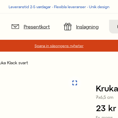
Leveranstid 2-5 vardagar - Flexibla leveranser - Unik design
Sök
Presentkort
Inslagning
Spana in säsongens nyheter
uka Klack svart
Kruka
7x6,5 cm
Pris
23 kr
:
Ex. moms