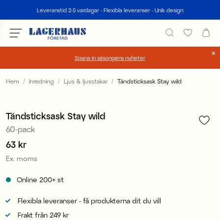
Sök
Leveranstid 2-5 vardagar - Flexibla leveranser - Unik design
Spana in säsongens nyheter
Välj språk / valuta
Hem
Inredning
Ljus & ljusstakar
Tändsticksask Stay wild
1
/
6
DK / EUR
Tändsticksask Stay wild
FI / EUR
60-pack
NO / NKR
Pris
63 kr
:
63 kr
Ex. moms
SE / SEK
Online
200+
st
Flexibla leveranser - få produkterna dit du vill
Frakt från 249 kr