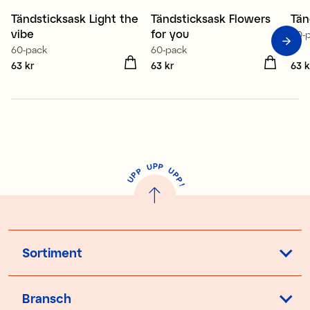
Tändsticksask Light the
Tändsticksask Flowers
Tän
Nyhet
Nyhet
N
vibe
for you
60-
60-pack
60-pack
Pris
63 kr
:
63 kr
Pris
63 kr
:
63 kr
Pris
63 k
P
U
P
U
P
P
P
U
P
!
Sortiment
Bransch