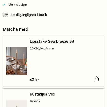
Unik design
Se tillgänglighet i butik
Matcha med
Ljusstake Sea breeze vit
16x16,5x5,5 cm
Pris
63 kr
:
63 kr
Rustikljus Vild
4-pack