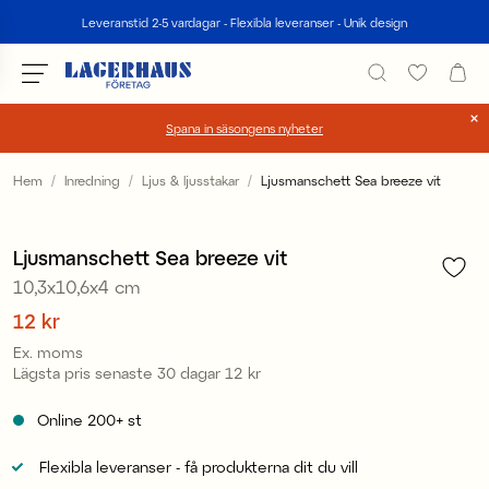
Sök
Leveranstid 2-5 vardagar - Flexibla leveranser - Unik design
Spana in säsongens nyheter
Välj språk / valuta
Hem
Inredning
Ljus & ljusstakar
Ljusmanschett Sea breeze vit
1
/
2
DK / EUR
Ljusmanschett Sea breeze vit
FI / EUR
10,3x10,6x4 cm
NO / NKR
Pris
12 kr
:
12 kr
Ex. moms
SE / SEK
Lägsta pris senaste 30 dagar
12 kr
Pris
:
12 kr
Online
200+
st
Flexibla leveranser - få produkterna dit du vill