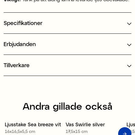
Specifikationer
Erbjudanden
Tillverkare
Andra gillade också
Ljusstake Sea breeze vit
Vas Swirlie silver
Lju
16x16,5x5,5 cm
17,5x15 cm
10,