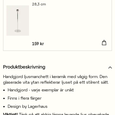
28,3 cm
Pris
159 kr
:
159 kr
Produktbeskrivning
Handgjord ljusmanchett i keramik med vågig form. Den
glaserade vita ytan reflekterar ljuset på ett stilrent sätt.
Handgjord - varje exemplar är unikt
Finns i flera färger
Design by Lagerhaus
Viktigt!
Tänk på att aldrig lämna levande ljus obevakade.