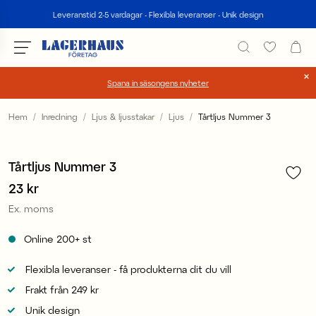
Sök
Leveranstid 2-5 vardagar - Flexibla leveranser - Unik design
Spana in säsongens nyheter
Välj språk / valuta
Hem
Inredning
Ljus & ljusstakar
Ljus
Tårtljus Nummer 3
1
/
1
DK / EUR
Tårtljus Nummer 3
FI / EUR
Pris
23 kr
:
23 kr
NO / NKR
Ex. moms
SE / SEK
Online
200+
st
Flexibla leveranser - få produkterna dit du vill
Frakt från 249 kr
Unik design