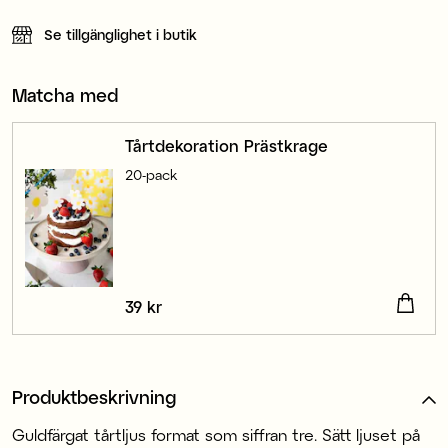
Se tillgänglighet i butik
Matcha med
Tårtdekoration Prästkrage
20-pack
Pris
39 kr
:
39 kr
Produktbeskrivning
Guldfärgat tårtljus format som siffran tre. Sätt ljuset på