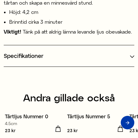
tårtan och skapa en minnesvärd stund.
Höjd: 4,2 cm
Brinntid cirka 3 minuter
Viktigt!
Tänk på att aldrig lämna levande ljus obevakade.
Specifikationer
Andra gillade också
Tårtljus Nummer 0
Tårtljus Nummer 5
Tår
4.5cm
Pris
23 kr
:
23 kr
Pris
23 kr
:
23 kr
Pris
23 k