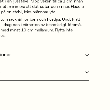
et i en ljusstake. Klipp veken till ca 1 cm innan
r att minimera att det sotar och rinner. Placera
 på en stabil, icke-brännbar yta.
 utom räckhåll för barn och husdjur. Undvik att
 i drag och i närheten av brandfarligt föremål.
s med minst 10 cm mellanrum. Flytta inte
jus.
tioner
e