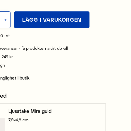
LÄGG I VARUKORGEN
00+
st
leveranser - få produkterna dit du vill
n 249 kr
ign
änglighet i butik
med
Ljusstake Mira guld
7,5x4,8 cm