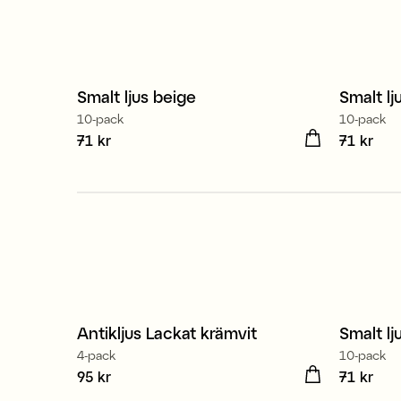
Smalt ljus beige
Smalt l
10-pack
10-pack
Pris
71 kr
:
71 kr
Pris
71 kr
:
71 
Antikljus Lackat krämvit
Smalt lj
4-pack
10-pack
Pris
95 kr
:
95 kr
Pris
71 kr
:
71 