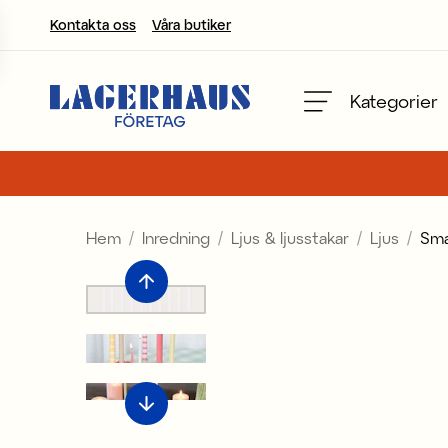
Kontakta oss
Våra butiker
Välj språk / valuta
Kategorier
DK / EUR
FI / EUR
Hem
Inredning
Ljus & ljusstakar
Ljus
Smal
NO / NKR
SE / SEK