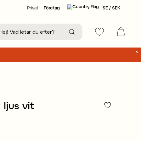
Privat
Företag
SE / SEK
ljus vit
71 kr