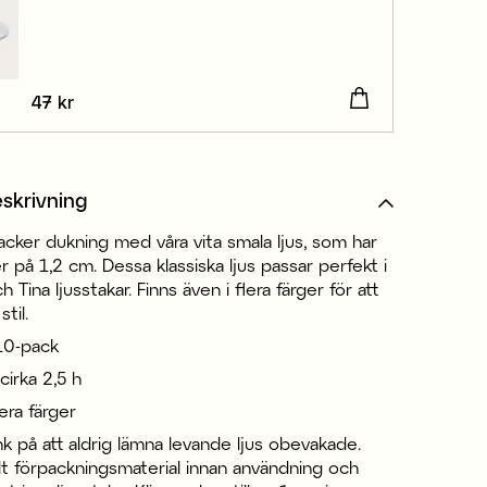
Pris
47 kr
:
47 kr
skrivning
cker dukning med våra vita smala ljus, som har
 på 1,2 cm. Dessa klassiska ljus passar perfekt i
h Tina ljusstakar. Finns även i flera färger för att
til.
 10-pack
cirka 2,5 h
lera färger
k på att aldrig lämna levande ljus obevakade.
lt förpackningsmaterial innan användning och