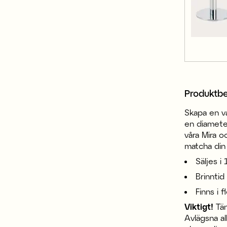
Produktbe
Skapa en va
en diameter
våra Mira oc
matcha din s
Säljes i
Brinntid 
Finns i f
Viktigt!
Tän
Avlägsna al