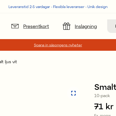
Leveranstid 2-5 vardagar - Flexibla leveranser - Unik design
Sök
Presentkort
Inslagning
Spana in säsongens nyheter
t ljus vit
Smalt 
10-pack
Pris
71 kr
:
Ex. moms