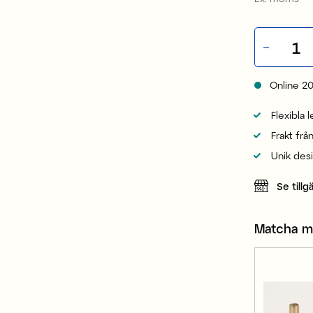
Online
2
Flexibla 
Frakt frå
Unik des
Se tillg
Matcha 