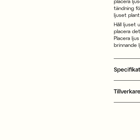
placera ljus
tändning fö
ljuset plant
Håll ljuset
placera det
Placera lju
brinnande l
Specifika
Tillverkar