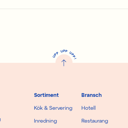
P
U
P
U
P
P
P
U
P
!
Sortiment
Bransch
Kök & Servering
Hotell
g
Inredning
Restaurang