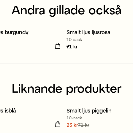
Andra gillade också
jus burgundy
Smalt ljus ljusrosa
10-pack
kr
Pris
71 kr
:
71 kr
Liknande produkter
us isblå
Smalt ljus piggelin
10-pack
kr
Nuvarande pris
23 kr
71 kr
:
23 kr
Tidig
pris
:
71 kr