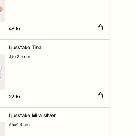
Pris
47 kr
:
47 kr
Ljusstake Tina
3,5x2,5 cm
Pris
23 kr
:
23 kr
Ljusstake Mira silver
7,5x4,8 cm