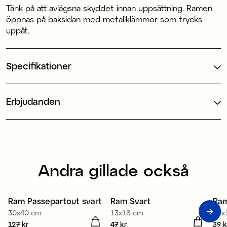
Tänk på att avlägsna skyddet innan uppsättning. Ramen
öppnas på baksidan med metallklämmor som trycks
uppåt.
Specifikationer
Erbjudanden
Andra gillade också
Ram Passepartout svart
Ram Svart
Ram
30x40 cm
13x18 cm
10x
Pris
127 kr
:
127 kr
Pris
47 kr
:
47 kr
Pris
39 k