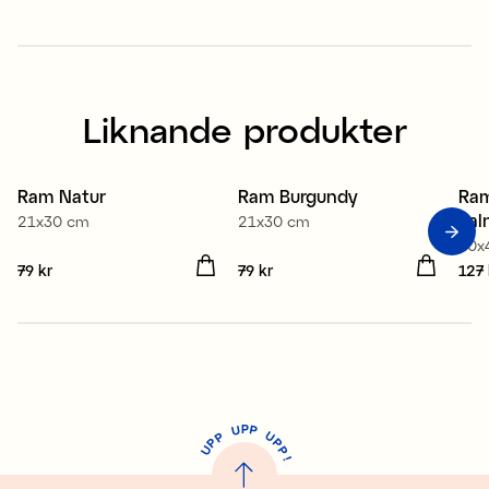
Liknande produkter
Ram Natur
Ram Burgundy
Ram
val
21x30 cm
21x30 cm
30x
Pris
79 kr
:
79 kr
Pris
79 kr
:
79 kr
Pris
127 
P
U
P
U
P
P
P
U
P
!