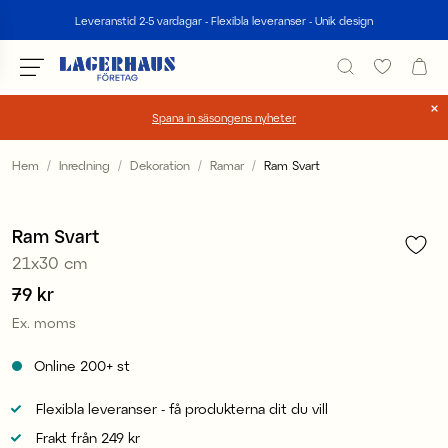
Sök
Leveranstid 2-5 vardagar - Flexibla leveranser - Unik design
Spana in säsongens nyheter
Välj språk / valuta
Hem
Inredning
Dekoration
Ramar
Ram Svart
1
/
1
DK / EUR
Ram Svart
FI / EUR
21x30 cm
NO / NKR
Pris
79 kr
:
79 kr
Ex. moms
SE / SEK
Online
200+
st
Flexibla leveranser - få produkterna dit du vill
Frakt från 249 kr