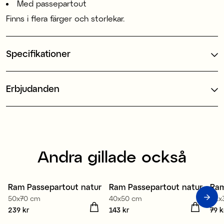
Med passepartout
Finns i flera färger och storlekar.
Specifikationer
Erbjudanden
Andra gillade också
Ram Passepartout natur
Ram Passepartout natur
Ram
50x70 cm
40x50 cm
21x
Pris
239 kr
:
239 kr
Pris
143 kr
:
143 kr
Pris
79 k