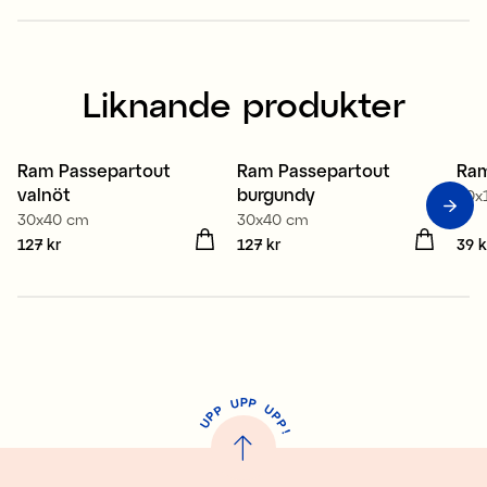
Liknande produkter
Ram Passepartout
Ram Passepartout
Ram
valnöt
burgundy
10x
30x40 cm
30x40 cm
Pris
127 kr
:
127 kr
Pris
127 kr
:
127 kr
Pris
39 k
P
U
P
U
P
P
P
U
P
!