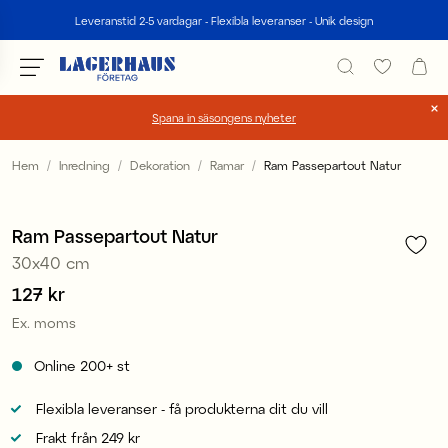
Sök
Leveranstid 2-5 vardagar - Flexibla leveranser - Unik design
Spana in säsongens nyheter
Välj språk / valuta
Hem
Inredning
Dekoration
Ramar
Ram Passepartout Natur
1
/
4
DK / EUR
Ram Passepartout Natur
FI / EUR
30x40 cm
NO / NKR
Pris
127 kr
:
127 kr
Ex. moms
SE / SEK
Online
200+
st
Flexibla leveranser - få produkterna dit du vill
Frakt från 249 kr