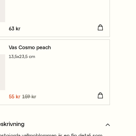
Pris
63 kr
:
63 kr
Vas Cosmo peach
13,5x23,5 cm
Nuvarande pris
55 kr
159 kr
:
55 kr
Tidigare pris
:
159 kr
skrivning
nstgjorda vallmoblomman är en fin detalj som