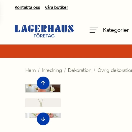
Kontakta oss
Våra butiker
Välj språk / valuta
Kategorier
DK / EUR
FI / EUR
Hem
Inredning
Dekoration
Övrig dekoratio
NO / NKR
SE / SEK