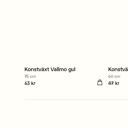
Konstväxt Vallmo gul
Konstvä
75 cm
60 cm
Pris
63 kr
:
63 kr
Pris
47 kr
:
47 