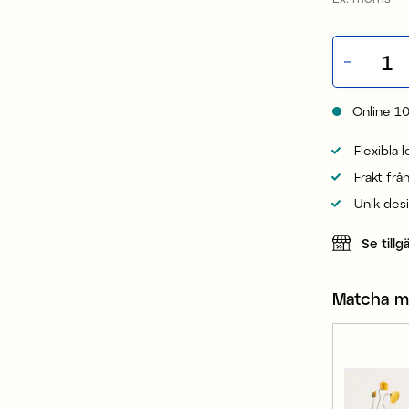
Online
1
Flexibla 
Frakt frå
Unik des
Se tillg
Matcha 