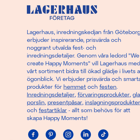
Lagerhaus, inredningskedjan från Götebor
erbjuder inspirerande, prisvärda och
noggrant utvalda fest- och
inredningsdetaljer. Genom våra ledord "We
create Happy Moments" vill Lagerhaus me
vårt sortiment bidra till ökad glädje i livets a
ögonblick. Vi erbjuder prisvärda och smart
produkter för
hemmet
och
festen
.
Inredningsdetaljer
,
förvaringsprodukter
,
gl
porslin
,
presentpåsar
,
inslagningsprodukte
och
festartiklar
- allt som behövs för att
skapa Happy Moments!