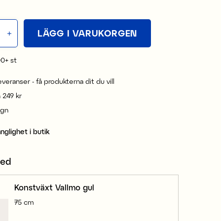
LÄGG I VARUKORGEN
00+
st
leveranser - få produkterna dit du vill
n 249 kr
ign
änglighet i butik
med
Konstväxt Vallmo gul
75 cm