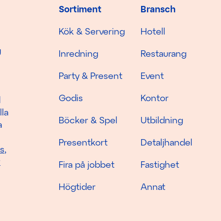
Sortiment
Bransch
Kök & Servering
Hotell
g
Inredning
Restaurang
Party & Present
Event
Godis
Kontor
d
lla
Böcker & Spel
Utbildning
a
Presentkort
Detaljhandel
as
,
r
Fira på jobbet
Fastighet
Högtider
Annat