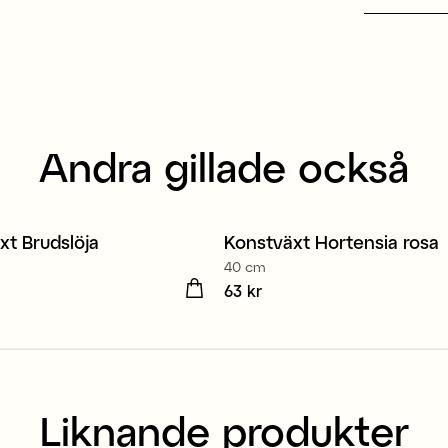
Andra gillade också
xt Brudslöja
Konstväxt Hortensia rosa
40 cm
kr
Pris
63 kr
:
63 kr
Liknande produkter