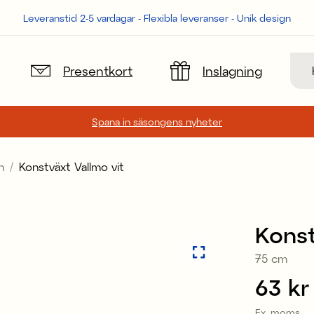
Leveranstid 2-5 vardagar - Flexibla leveranser - Unik design
Sök
Presentkort
Inslagning
Spana in säsongens nyheter
n
Konstväxt Vallmo vit
Konst
75 cm
Pris
63 kr
:
Ex. moms