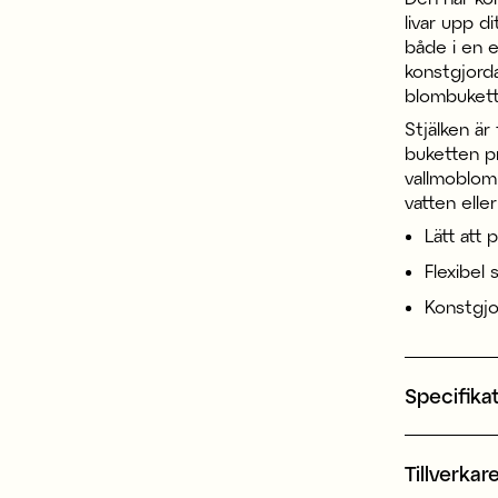
livar upp d
både i en 
konstgjorda
blombukett 
Stjälken är
buketten pr
vallmoblom
vatten elle
Lätt att
Flexibel 
Konstgjo
Specifika
Tillverkar