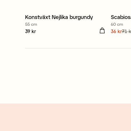
Konstväxt Nejlika burgundy
Scabio
Nyhet
55 cm
60 cm
Pris
39 kr
:
39 kr
Nuvaran
36 kr
71 k
71 kr