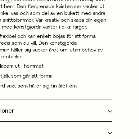
itt hem. Den flergrenade kvisten ser vacker ut
enkel vas och som del av en bukett med andra
 snittblommor. Var kreativ och skapa din egen
med konstgjorda växter i olika färger.
 flexibel och kan enkelt böjas för att forma
ecis som du vill. Den konstgjorda
man håller sig vacker året om, utan behov av
r omtanke.
 placera ut i hemmet
stjälk som går att forma
rd växt som håller sig fin året om
tioner
e