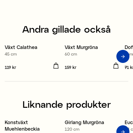
Andra gillade också
Fr
Växt Calathea
Växt Murgröna
Dof
45 cm
60 cm
Brin
Pris
119 kr
:
119 kr
Pris
159 kr
:
159 kr
Pris
71 k
Liknande produkter
Konstväxt
Girlang Murgröna
Euc
Nyhet
Muehlenbeckia
120 cm
24 