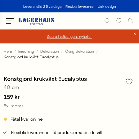
Sök
Leveranstid 2-5 vardagar - Flexibla leveranser - Unik design
Spana in säsongens nyheter
Välj språk / valuta
Hem
Inredning
Dekoration
Övrig dekoration
Konstgjord krukväxt Eucalyptus
1
/
1
DK / EUR
FI / EUR
Konstgjord krukväxt Eucalyptus
40 cm
NO / NKR
Pris
159 kr
:
159 kr
SE / SEK
Ex. moms
Fåtal kvar online
Flexibla leveranser - få produkterna dit du vill