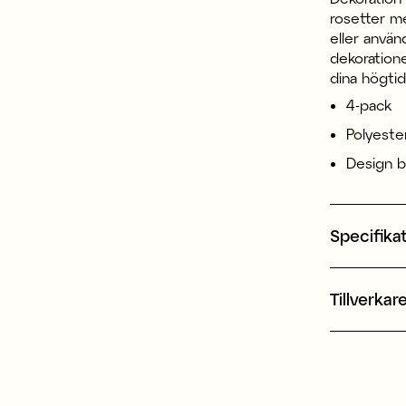
rosetter me
eller anvä
dekorationer
dina högtid
4-pack
Polyeste
Design b
Specifika
Tillverkar