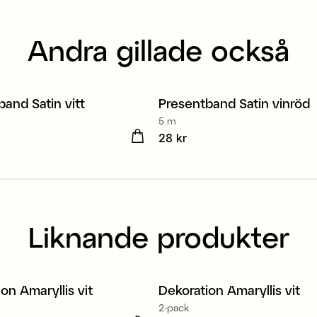
Andra gillade också
unnen polyester
and Satin vitt
Presentband Satin vinröd
5 m
kr
Pris
28 kr
:
28 kr
Liknande produkter
on Amaryllis vit
Dekoration Amaryllis vit
2-pack