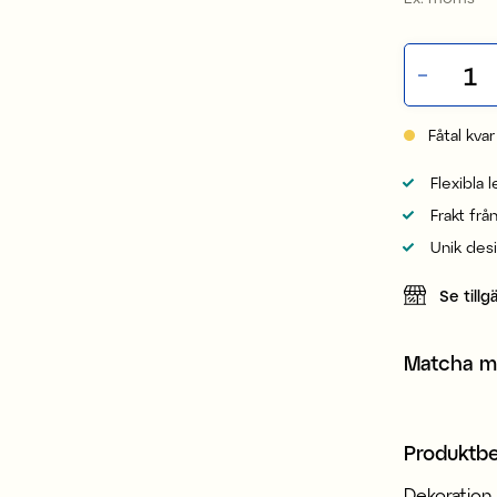
Fåtal kvar
Flexibla 
Frakt frå
Unik des
Se tillg
Matcha 
Produktbe
Dekoration