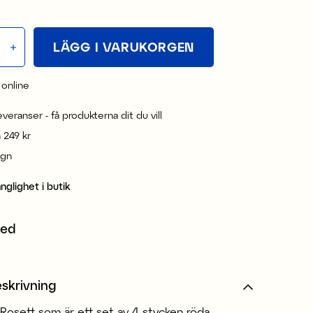
LÄGG I VARUKORGEN
 online
leveranser - få produkterna dit du vill
n 249 kr
ign
änglighet i butik
med
skrivning
 Rosett som är ett set av 4 stycken röda