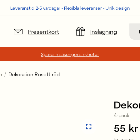
Leveranstid 2-5 vardagar - Flexibla leveranser - Unik design
Sök
Presentkort
Inslagning
Spana in säsongens nyheter
n
Dekoration Rosett röd
Dekor
4-pack
Pris
55 kr
:
Ex. moms