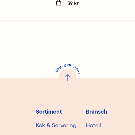
kr
Pris
39 kr
:
39 kr
P
U
P
U
P
P
P
U
P
!
Sortiment
Bransch
Kök & Servering
Hotell