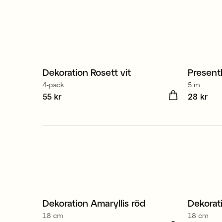
Återv
Dekoration Rosett vit
Presentb
4-pack
5 m
Pris
55 kr
:
55 kr
Pris
28 kr
:
28 
Dekoration Amaryllis röd
Dekorati
18 cm
18 cm