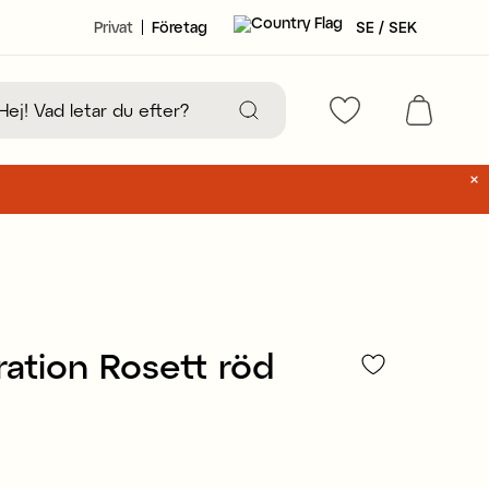
Privat
Företag
SE / SEK
ation Rosett röd
55 kr