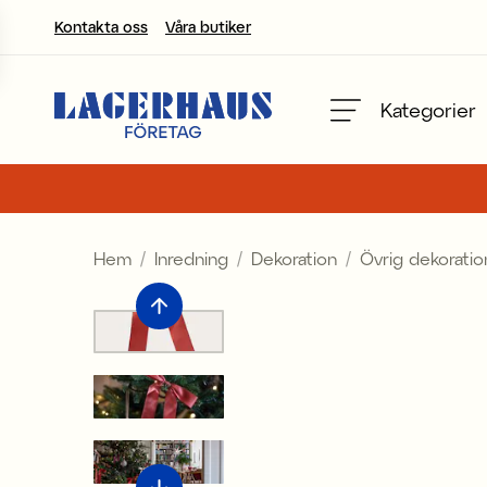
Kontakta oss
Våra butiker
Välj språk / valuta
Kategorier
DK / EUR
FI / EUR
Hem
Inredning
Dekoration
Övrig dekoratio
NO / NKR
SE / SEK