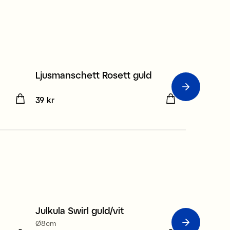
Ljusmanschett Rosett guld
Dekoratio
2-pack 12x1
Pris
39 kr
:
39 kr
Pris
39 kr
:
39 kr
Julkula Swirl guld/vit
Dekoration
Ø8cm
4-pack