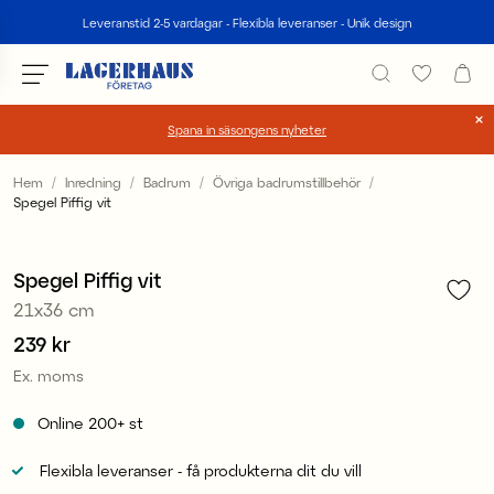
Sök
Leveranstid 2-5 vardagar - Flexibla leveranser - Unik design
Spana in säsongens nyheter
Välj språk / valuta
Hem
Inredning
Badrum
Övriga badrumstillbehör
Spegel Piffig vit
1
/
5
DK / EUR
FI / EUR
Spegel Piffig vit
21x36 cm
NO / NKR
Pris
239 kr
:
239 kr
SE / SEK
Ex. moms
Online
200+
st
Flexibla leveranser - få produkterna dit du vill