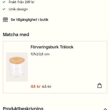
Frakt från 249 kr
Unik design
Se tillgänglighet i butik
Matcha med
Förvaringsburk Trälock
9,7x10,8 cm
Nuvarande pris
44 kr
63 kr
:
44 kr
Tidigare pris
:
63 kr
Produktbeskrivning