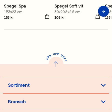
Spegel Spa
Spegel Soft vit
Spe
N
17,3x23 cm
30x20,8x2,5 cm
19,8
Pris
159 kr
:
159 kr
Pris
103 kr
:
103 kr
Pris
199 
P
U
P
U
P
P
P
U
P
!
Sortiment
Bransch