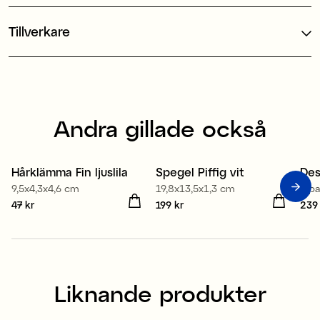
Tillverkare
Andra gillade också
Hårklämma Fin ljuslila
Spegel Piffig vit
Des
9,5x4,3x4,6 cm
19,8x13,5x1,3 cm
6-p
Pris
47 kr
:
47 kr
Pris
199 kr
:
199 kr
Pris
239
Liknande produkter