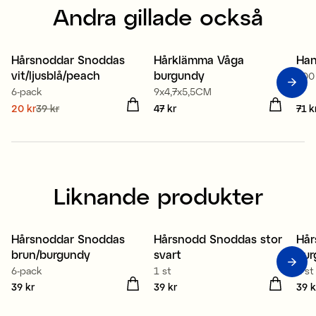
Andra gillade också
Hårsnoddar Snoddas
Hårklämma Våga
Han
vit/ljusblå/peach
burgundy
500
6-pack
9x4,7x5,5CM
Nuvarande pris
20 kr
39 kr
:
Pris
47 kr
:
47 kr
Pris
71 k
20 kr
Tidigare pris
:
39 kr
Liknande produkter
Hårsnoddar Snoddas
Hårsnodd Snoddas stor
Hår
Nyhet
Nyhet
N
brun/burgundy
svart
bur
6-pack
1 st
1 st
Pris
39 kr
:
39 kr
Pris
39 kr
:
39 kr
Pris
39 k