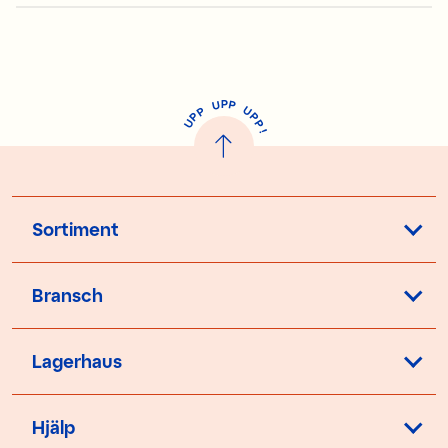
P
U
P
U
P
P
P
U
P
!
Sortiment
Bransch
Lagerhaus
Hjälp