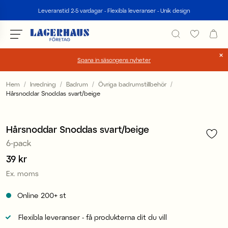
Sök
Leveranstid 2-5 vardagar - Flexibla leveranser - Unik design
Spana in säsongens nyheter
Välj språk / valuta
Hem
Inredning
Badrum
Övriga badrumstillbehör
Hårsnoddar Snoddas svart/beige
1
/
2
DK / EUR
FI / EUR
Hårsnoddar Snoddas svart/beige
6-pack
NO / NKR
Pris
39 kr
:
39 kr
SE / SEK
Ex. moms
Online
200+
st
Flexibla leveranser - få produkterna dit du vill