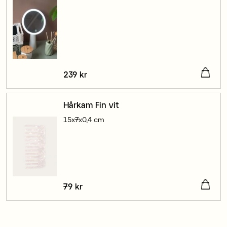
Pris
239 kr
:
239 kr
Hårkam Fin vit
15x7x0,4 cm
Pris
79 kr
:
79 kr