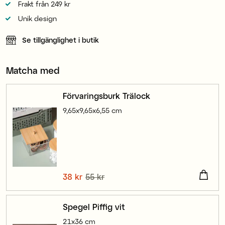
Frakt från 249 kr
Unik design
Se tillgänglighet i butik
Matcha med
Förvaringsburk Trälock
9,65x9,65x6,55 cm
Nuvarande pris
38 kr
55 kr
:
38 kr
Tidigare pris
:
55 kr
Spegel Piffig vit
21x36 cm