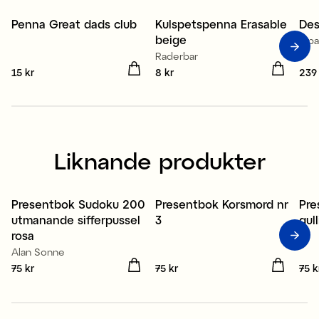
Penna Great dads club
Kulspetspenna Erasable
Des
beige
6-p
Raderbar
Pris
15 kr
:
15 kr
Pris
8 kr
:
8 kr
Pris
239
Liknande produkter
Presentbok Sudoku 200
Presentbok Korsmord nr
Pre
utmanande sifferpussel
3
gul
rosa
Alan Sonne
Pris
75 kr
:
75 kr
Pris
75 kr
:
75 kr
Pris
75 k