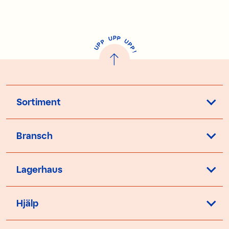
P
U
P
U
P
P
P
U
P
!
Sortiment
Bransch
Lagerhaus
Hjälp