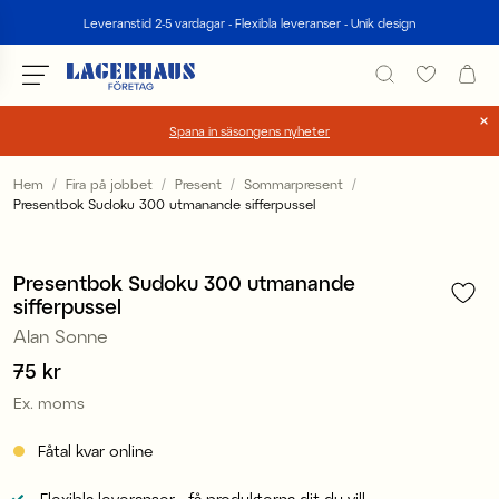
Sök
Leveranstid 2-5 vardagar - Flexibla leveranser - Unik design
Spana in säsongens nyheter
Välj språk / valuta
Hem
Fira på jobbet
Present
Sommarpresent
Presentbok Sudoku 300 utmanande sifferpussel
1
/
1
DK / EUR
FI / EUR
Presentbok Sudoku 300 utmanande
sifferpussel
NO / NKR
Alan Sonne
SE / SEK
Pris
75 kr
:
75 kr
Ex. moms
Fåtal kvar online
Flexibla leveranser - få produkterna dit du vill