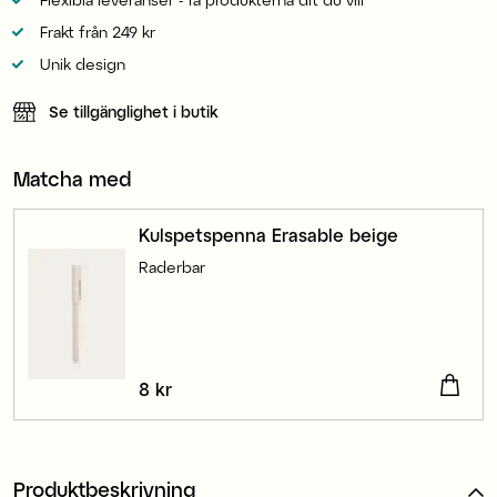
Frakt från 249 kr
Unik design
Se tillgänglighet i butik
Matcha med
Kulspetspenna Erasable beige
Raderbar
Pris
8 kr
:
8 kr
Produktbeskrivning