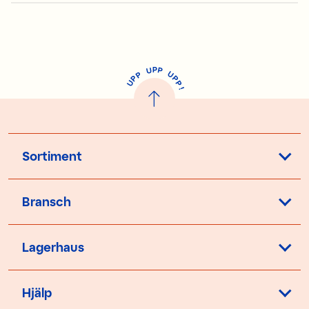
P
U
P
U
P
P
P
U
P
!
Sortiment
Bransch
Lagerhaus
Hjälp