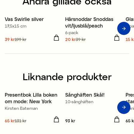
Andra gillade också
Vas Swirlie silver
Hårsnoddar Snoddas
Gla
vit/ljusblå/peach
17,5x15 cm
4-p
6-pack
Nuvarande pris
39 kr
199 kr
:
Nuvarande pris
20 kr
39 kr
:
Nuv
15 k
39 kr
Tidigare pris
:
199 kr
20 kr
Tidigare pris
:
39 kr
15 
Liknande produkter
Presentbok Lilla boken
Sånghäften Skål!
Pre
om mode: New York
sta
10-sånghäften
Kirsten Bateman
Anni
Nuvarande pris
65 kr
131 kr
:
Pris
93 kr
:
93 kr
Pris
65 k
65 kr
Tidigare pris
:
131 kr