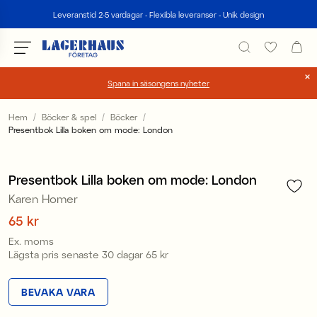
Sök
Leveranstid 2-5 vardagar - Flexibla leveranser - Unik design
Spana in säsongens nyheter
Välj språk / valuta
Hem
Böcker & spel
Böcker
Presentbok Lilla boken om mode: London
1
/
1
DK / EUR
FI / EUR
Presentbok Lilla boken om mode: London
Karen Homer
NO / NKR
Pris
65 kr
:
65 kr
SE / SEK
Ex. moms
Lägsta pris senaste 30 dagar
65 kr
Pris
:
65 kr
BEVAKA VARA