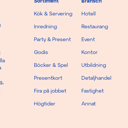
Sortiment
Bransch
Kök & Servering
Hotell
g
Inredning
Restaurang
Party & Present
Event
Godis
Kontor
d
lla
Böcker & Spel
Utbildning
a
Presentkort
Detaljhandel
as
,
r
Fira på jobbet
Fastighet
Högtider
Annat