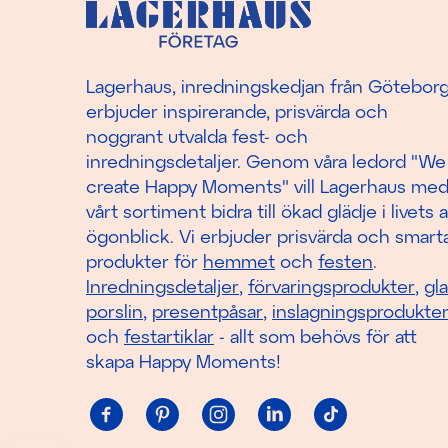
Lagerhaus, inredningskedjan från Götebor
erbjuder inspirerande, prisvärda och
noggrant utvalda fest- och
inredningsdetaljer. Genom våra ledord "We
create Happy Moments" vill Lagerhaus me
vårt sortiment bidra till ökad glädje i livets a
ögonblick. Vi erbjuder prisvärda och smart
produkter för
hemmet
och
festen
.
Inredningsdetaljer
,
förvaringsprodukter
,
gl
porslin
,
presentpåsar
,
inslagningsprodukte
och
festartiklar
- allt som behövs för att
skapa Happy Moments!