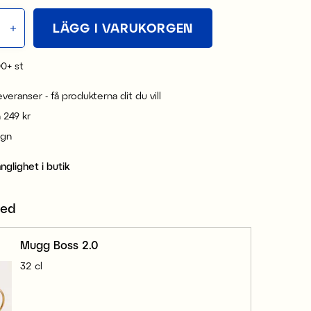
LÄGG I VARUKORGEN
00+
st
leveranser - få produkterna dit du vill
n 249 kr
ign
änglighet i butik
med
Mugg Boss 2.0
32 cl