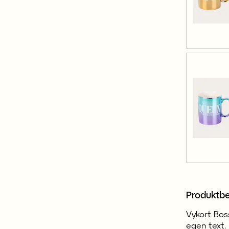
Produktbe
Vykort Boss
egen text. 