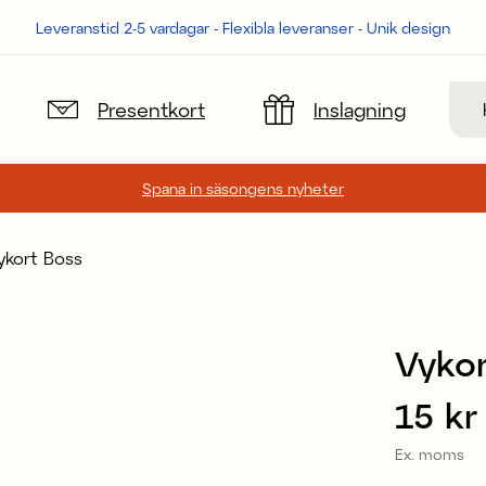
Leveranstid 2-5 vardagar - Flexibla leveranser - Unik design
Sök
Presentkort
Inslagning
Spana in säsongens nyheter
ykort Boss
Vykor
Pris
15 kr
:
Ex. moms