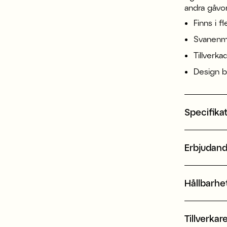
andra gåvo
Finns i fl
Svanenm
Tillverka
Design b
Specifika
Erbjudan
Hållbarhe
Tillverkar