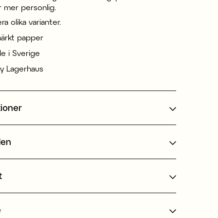
r mer personlig.
era olika varianter.
ärkt papper
de i Sverige
y Lagerhaus
tioner
den
t
e