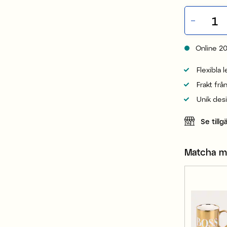
Online
2
Flexibla 
Frakt frå
Unik des
Se tillg
Matcha 