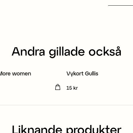
Andra gillade också
 More women
Vykort Gullis
kr
Pris
15 kr
:
15 kr
Liknande produkter