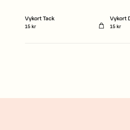
Vykort Tack
Vykort 
Pris
15 kr
:
15 kr
Pris
15 kr
:
15 