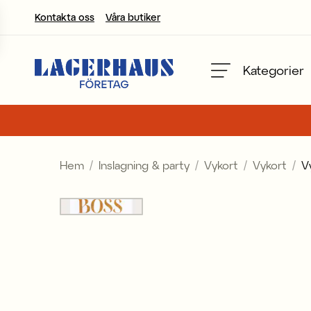
Kontakta oss
Våra butiker
Välj språk / valuta
Kategorier
DK / EUR
FI / EUR
Hem
Inslagning & party
Vykort
Vykort
V
NO / NKR
SE / SEK