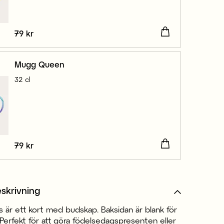
Pris
79 kr
:
79 kr
Mugg Queen
32 cl
Pris
79 kr
:
79 kr
skrivning
 är ett kort med budskap. Baksidan är blank för
Perfekt för att göra födelsedagspresenten eller